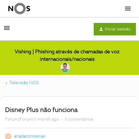
Menu
Iniciar sessão
Vishing | Phishing através de chamadas de voz
internacionais/nacionais
Televisão NOS
Disney Plus não funciona
Forum|Forum|1 month ago
5 comentários
anadaconceicao
A