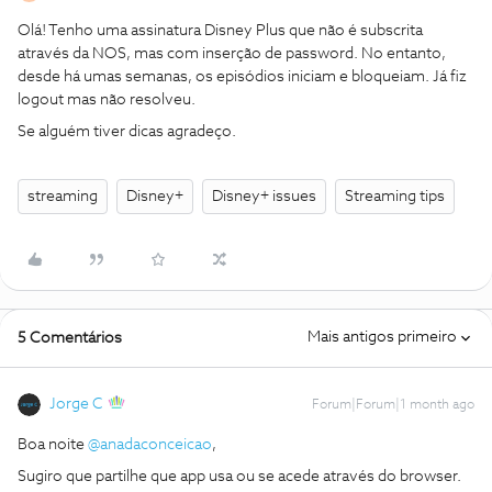
Olá! Tenho uma assinatura Disney Plus que não é subscrita
através da NOS, mas com inserção de password. No entanto,
desde há umas semanas, os episódios iniciam e bloqueiam. Já fiz
logout mas não resolveu.
Se alguém tiver dicas agradeço.
streaming
Disney+
Disney+ issues
Streaming tips
Mais antigos primeiro
5 Comentários
Jorge C
Forum|Forum|1 month ago
Boa noite ​
@anadaconceicao
,
Sugiro que partilhe que app usa ou se acede através do browser.