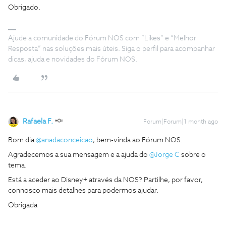
Obrigado.
Ajude a comunidade do Fórum NOS com “Likes” e “Melhor
Resposta” nas soluções mais úteis. Siga o perfil para acompanhar
dicas, ajuda e novidades do Fórum NOS.
Rafaela F.
Forum|Forum|1 month ago
Bom dia ​
@anadaconceicao
, bem-vinda ao Fórum NOS.
Agradecemos a sua mensagem e a ajuda do ​
@Jorge C
sobre o
tema.
Está a aceder ao Disney+ através da NOS? Partilhe, por favor,
connosco mais detalhes para podermos ajudar.
Obrigada