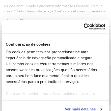
Ajude a comunidade a encontrar informação relevante. Marque
como "Melhor Resposta" e faça "Like" nos melhores comentários.
Configuração de cookies
Os cookies permitem-nos proporcionar lhe uma
experiência de navegação personalizada e segura.
Utilizamos cookies e/ou ferramentas similares nos
nossos websites ou aplicações que são necessários
Precisa de ajuda?
para o seu bom funcionamento técnico (cookies
necessários para a prestação de serviço).
Caso aceite, poderemos utilizar cookies para analisar
informação estatística (cookies de analítica), adaptar
A poupança que COMBINA
este serviço às suas preferências e apresentar-lhe
Ver mais detalhes