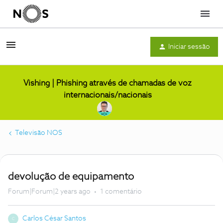
Menu
Iniciar sessão
Vishing | Phishing através de chamadas de voz
internacionais/nacionais
Televisão NOS
devolução de equipamento
Forum|Forum|2 years ago
1 comentário
Carlos César Santos
C