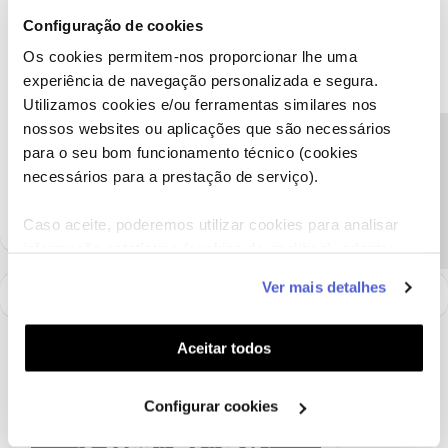
Olá
@AntonioSousa2
,
Configuração de cookies
O
@Guimas
deu uma boa ajuda.
Os cookies permitem-nos proporcionar lhe uma
Se tiver outras questões estamos disponíveis para ajudar.
experiência de navegação personalizada e segura.
Utilizamos cookies e/ou ferramentas similares nos
Obrigada
nossos websites ou aplicações que são necessários
Precisa de ajuda?
para o seu bom funcionamento técnico (cookies
Ajude a comunidade a encontrar informação relevante. Marque
necessários para a prestação de serviço).
como "Melhor Resposta" e faça "Like" nos melhores comentários.
Caso aceite, poderemos utilizar cookies para analisar
informação estatística (cookies de analítica), adaptar
este serviço às suas preferências e apresentar-lhe
Ver mais detalhes
funcionalidades (cookies de personalização e
funcionalidade) e adaptar anúncios aos seus interesses
(cookies de publicidade personalizada). Pode gerir a
Aceitar todos
utilização dos cookies clicando em "
Configurar
Cookies
".
Configurar cookies