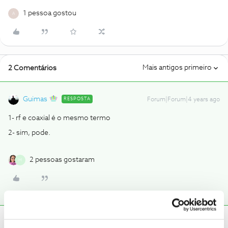
1 pessoa gostou
A
Mais antigos primeiro
2 Comentários
Guimas
RESPOSTA
Forum|Forum|4 years ago
1- rf e coaxial é o mesmo termo
2- sim, pode.
2 pessoas gostaram
M
Inês B.
Forum|Forum|4 years ago