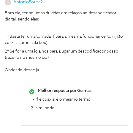
AntonioSousa2
A
Bom dia, tenho umas duvidas em relação ao descodificador
digital, sendo elas:
1º Basta ter uma tomada rf para a mesma funcionar certo? (não
coaxial como a da box)
2º Se for a uma loja nos para alugar um descodificador posso
traze-lo no mesmo dia?
Obrigado desde já.
Melhor resposta por
Guimas
1- rf e coaxial é o mesmo termo
2- sim, pode.