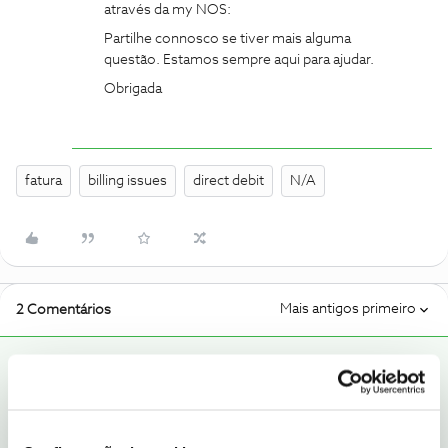
através da my NOS:
Partilhe connosco se tiver mais alguma
questão. Estamos sempre aqui para ajudar.
Obrigada
fatura
billing issues
direct debit
N/A
Mais antigos primeiro
2 Comentários
Rafaela F.
RESPOSTA
Forum|Forum|5 months ago
Bom dia ​
@Ricardo Jorge Tonet Guerra
, bem-vindo ao Fórum
NOS. 😊