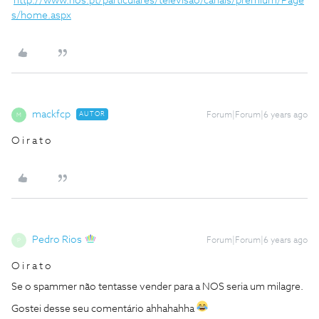
http://www.nos.pt/particulares/televisao/canais/premium/Page
s/home.aspx
mackfcp
AUTOR
Forum|Forum|6 years ago
M
O i r a t o
Pedro Rios
Forum|Forum|6 years ago
P
O i r a t o
Se o spammer não tentasse vender para a NOS seria um milagre.
Gostei desse seu comentário ahhahahha