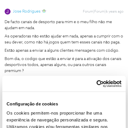
Jose Rodrigues
Forum|Forum|6 years ago
De facto canais de desporto para mim e o meu filho não me
ajudam em nada.
As operadoras não estão ajudar em nada, apenas a cumprir com o
seu dever, como não há jogos quem tem esses canais não paga.
Estão apenas a enviar a alguns clientes mensagens com código.
Bom dia, o codigo que estão a enviar é para a ativação dos canais
desportivos todos, apenas alguns, ou para outros canais
premium ?
Configuração de cookies
Tiago C.
Forum|Forum|6 years ago
Os cookies permitem-nos proporcionar lhe uma
experiência de navegação personalizada e segura.
Olá a todos,
Utilizamos cookies e/ou ferramentas similares nos