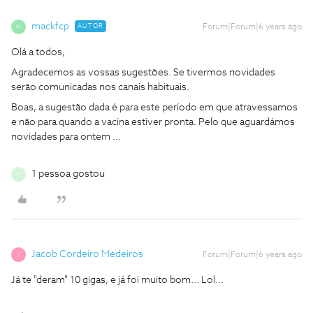
mackfcp
AUTOR
Forum|Forum|6 years ago
M
Olá a todos,
Agradecemos as vossas sugestões. Se tivermos novidades
serão comunicadas nos canais habituais.
Boas, a sugestão dada é para este período em que atravessamos
e não para quando a vacina estiver pronta. Pelo que aguardámos
novidades para ontem …
1 pessoa gostou
P
Jacob Cordeiro Medeiros
Forum|Forum|6 years ago
J
Já te "deram" 10 gigas, e já foi muito bom... Lol...