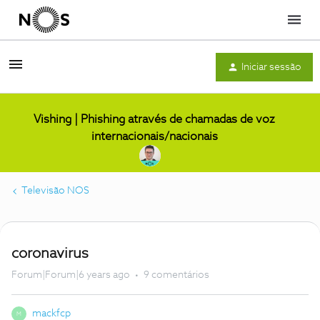
Menu
Iniciar sessão
Vishing | Phishing através de chamadas de voz
internacionais/nacionais
Televisão NOS
coronavirus
Forum|Forum|6 years ago
9 comentários
mackfcp
M