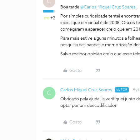
C
Boa tarde
@Carlos Miguel Cruz Soares
,
Por simples curiosidade tentei encontrar
+2
indica que o manual é de 2008. Ora os te
começaram a aparecer creio que em 201
Para mais estive alguns minutos a folhea
pesquisa das bandas e memorização dos 
Salvo melhor opinião creio que esse tele
Gosto
Carlos Miguel Cruz Soares
Byt
AUTOR
C
Obrigado pela ajuda, ja verifiquei junto d
optar por um descodificador.
Gosto