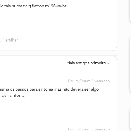
digitais numa tv lg flatron m198wa-bz.
Partilhar
Mais antigos primeiro
Forum|Forum|3 years ago
esma os passos para sintonia mas não deverá ser algo
ais - sintonia
Forum|Forum|3 years ago