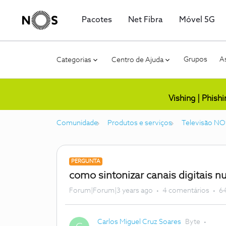
Pacotes
Net Fibra
Móvel 5G
Grupos
As
Categorias
Centro de Ajuda
Vishing | Phish
Comunidade
Produtos e serviços
Televisão NO
PERGUNTA
como sintonizar canais digitais n
Forum|Forum|3 years ago
4 comentários
64
Carlos Miguel Cruz Soares
Byte