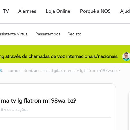
TV
Alarmes
Loja Online
Porquê a NOS
Aju
sistente Virtual
Passatempos
Registo
ing através de chamadas de voz internacionais/nacionais
S
como sintonizar canais digitais numa tv lg flatron m198wa-bz?
uma tv lg flatron m198wa-bz?
8 visualizações