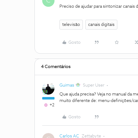
C
Preciso de ajudar para sintonizar canais 
televisão
canais digitais
Gosto
4 Comentários
Guimas
Super User
Que ajuda precisa? Veja no manual da m
muito diferente de: menu-definições/can
+2
Gosto
Carlos AC
Zettabyte