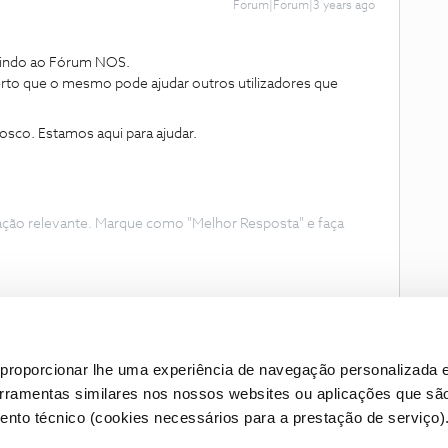
Forum|Forum|3 years ago
vindo ao Fórum NOS.
erto que o mesmo pode ajudar outros utilizadores que
nnosco. Estamos aqui para ajudar.
ação relevante. Marque como "Melhor Resposta" e faça
proporcionar lhe uma experiência de navegação personalizada e
erramentas similares nos nossos websites ou aplicações que sã
nto técnico (cookies necessários para a prestação de serviço)