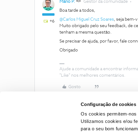
Mário P.
Gestor da comunidade
Boa tarde a todos,
@Carlos Miguel Cruz Soares
, seja bem-
+6
Muito obrigado pelo seu feedback, de c
tenham a mesma questão.
Se precisar de ajuda, por favor, fale co
Obrigado
Ajude a comunidade a encontrar inform
"Like" nos melhores comentários.
Gosto
Configuração de cookies
Os cookies permitem-nos 
Utilizamos cookies e/ou f
para o seu bom funcioname