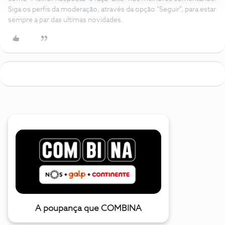
Siga os perfis da moderação, através da opção "Seguir", para estar
sempre a par das ultimas novidades.
A poupança que COMBINA