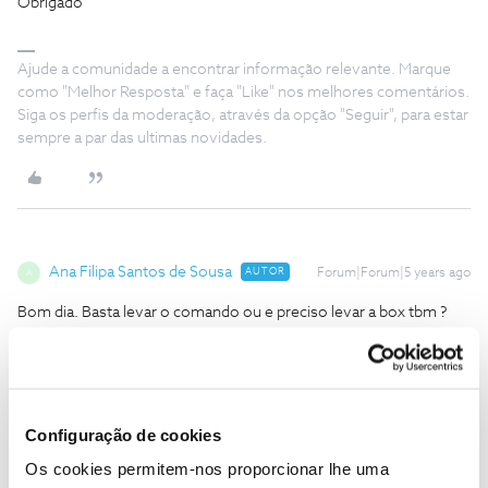
Obrigado
Ajude a comunidade a encontrar informação relevante. Marque
como "Melhor Resposta" e faça "Like" nos melhores comentários.
Siga os perfis da moderação, através da opção "Seguir", para estar
sempre a par das ultimas novidades.
Ana Filipa Santos de Sousa
AUTOR
Forum|Forum|5 years ago
A
Bom dia. Basta levar o comando ou e preciso levar a box tbm ?
Obrigada
Configuração de cookies
Os cookies permitem-nos proporcionar lhe uma
Jose Rodrigues