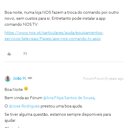
Boa noite, numa loja NOS fazem a troca do comando por outro
novo, sem custos para si. Entretanto pode instalar a app
comando NOS TV:
https://www.nos.pt/particulares/ajuda/equipamentos-
servicos/televisao/Pages/app-nos-comando-tv.aspx
João H.
Forum|Forum|5 years ago
Boa Noite
Bem vinda ao Fórum
@Ana Filipa Santos de Sousa
,
O
@Jose Rodrigues
prestou uma boa ajuda.
Se tiver alguma questão, estamos sempre disponíveis para
ajudar.