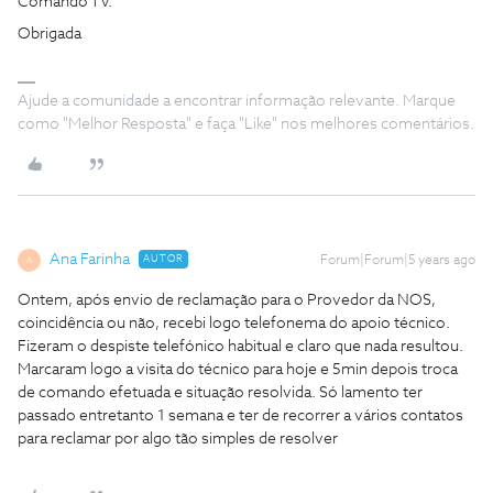
Comando TV.
Obrigada
Ajude a comunidade a encontrar informação relevante. Marque
como "Melhor Resposta" e faça "Like" nos melhores comentários.
Ana Farinha
AUTOR
Forum|Forum|5 years ago
A
Ontem, após envio de reclamação para o Provedor da NOS,
coincidência ou não, recebi logo telefonema do apoio técnico.
Fizeram o despiste telefónico habitual e claro que nada resultou.
Marcaram logo a visita do técnico para hoje e 5min depois troca
de comando efetuada e situação resolvida. Só lamento ter
passado entretanto 1 semana e ter de recorrer a vários contatos
para reclamar por algo tão simples de resolver