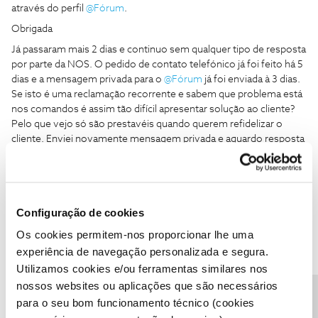
através do perfil
@Fórum
.
Obrigada
Já passaram mais 2 dias e continuo sem qualquer tipo de resposta
por parte da NOS. O pedido de contato telefónico já foi feito há 5
dias e a mensagem privada para o
@Fórum
já foi enviada à 3 dias.
Se isto é uma reclamação recorrente e sabem que problema está
nos comandos é assim tão difícil apresentar solução ao cliente?
Pelo que vejo só são prestavéis quando querem refidelizar o
cliente. Enviei novamente mensagem privada e aguardo resposta
o quanto antes caso contrário terei de tomar outras medidas.
Obrigada
Configuração de cookies
Os cookies permitem-nos proporcionar lhe uma
experiência de navegação personalizada e segura.
Utilizamos cookies e/ou ferramentas similares nos
Jose Rodrigues
Forum|Forum|5 years ago
nossos websites ou aplicações que são necessários
@Ana Farinha
Boa tarde, se se trata de um problema que está a
para o seu bom funcionamento técnico (cookies
ser resolvido, pode entretanto instalar a app comando NOS até