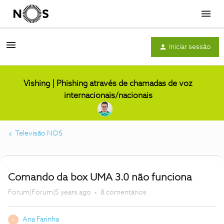
Menu
Iniciar sessão
Vishing | Phishing através de chamadas de voz
internacionais/nacionais
Televisão NOS
Comando da box UMA 3.0 não funciona
Forum|Forum|5 years ago
8 comentários
Ana Farinha
A