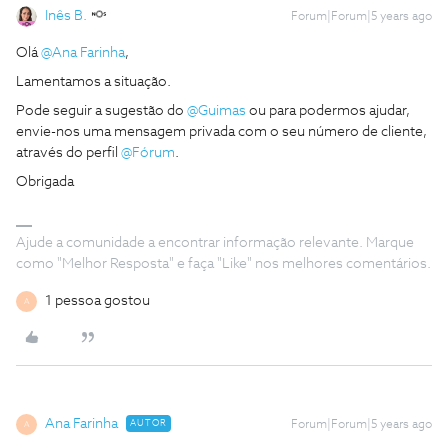
Inês B.
Forum|Forum|5 years ago
Olá
@Ana Farinha
,
Lamentamos a situação.
Pode seguir a sugestão do
@Guimas
ou para podermos ajudar,
envie-nos uma mensagem privada com o seu número de cliente,
através do perfil
@Fórum
.
Obrigada
Ajude a comunidade a encontrar informação relevante. Marque
como "Melhor Resposta" e faça "Like" nos melhores comentários.
1 pessoa gostou
A
Ana Farinha
AUTOR
Forum|Forum|5 years ago
A