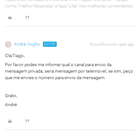
como "Melhor Resposta" e faça "Like" nos melhores comentários.
André Virgilio
AUTOR
Forum|Forum|6 years ago
A
Olá Tiago,
Por favor podes me infomar qual o canal para envio da
mensagem privada, seria mensagem por telemóvel, se sim, peço
que me envies o número para envio da mensagem.
Grato,
André