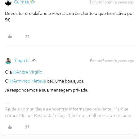
Guimas
Forum|Forum|6 years ago
Deves ter um plafond e vês na área de cliente o que tens ativo por
5€
Tiago C.
Forum|Forum|6 years ago
Olá
@André Virgilio
,
O
@Armindo Mateus
deu uma boa ajuda.
Já respondemos à sua mensagem privada.
Ajude a comunidade a encontrar informação relevante. Marque
como "Melhor Resposta" e faça "Like" nos melhores comentários.