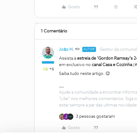
Gosto
1 Comentário
João H.
Gestor da comuni
AUTOR
Assista à
estreia de ‘Gordon Ramsay's 2
em exclusivo no
canal Casa e Cozinha
(#
+6
Saiba tudo neste artigo. 😉
Ajude a comunidade a encontrar inform
"Like" nos melhores comentários. Siga o
estar sempre a par das ultimas novidade
3 pessoas gostaram
Gosto