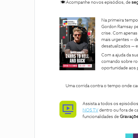
🍽 Acompanhe novos episódios, de
seg
Na primeira tempo
Gordon Ramsay per
crise. Com apenas 
mais urgentes — d
desatualizados — 
Com a ajuda da sua
comando sobre rod
oportunidade aos p
Uma corrida contra o tempo onde cad
Assista a todos os episódio
NOS TV
dentro ou fora de c
funcionalidades de
Gravaçõe