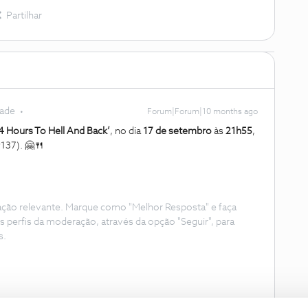
Partilhar
dade
Forum|Forum|10 months ago
4 Hours To Hell And Back’
, no dia
17 de setembro
às
21h55
,
137). 🤗🍴
ação relevante. Marque como "Melhor Resposta" e faça
s perfis da moderação, através da opção "Seguir", para
s.