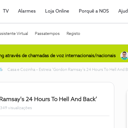
TV
Alarmes
Loja Online
Porquê a NOS
Aju
sistente Virtual
Passatempos
Registo
ing através de chamadas de voz internacionais/nacionais
S
Casa e Cozinha – Estreia ‘Gordon Ramsay's 24 Hours To Hell And B
 Ramsay's 24 Hours To Hell And Back’
349 visualizações