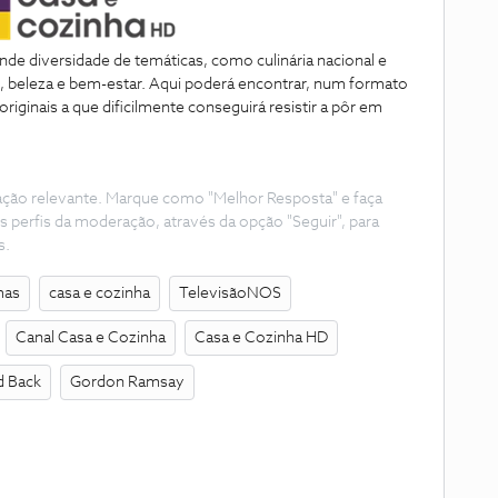
de diversidade de temáticas, como culinária nacional e
s, beleza e bem-estar. Aqui poderá encontrar, num formato
riginais a que dificilmente conseguirá resistir a pôr em
ação relevante. Marque como "Melhor Resposta" e faça
s perfis da moderação, através da opção "Seguir", para
s.
mas
casa e cozinha
TelevisãoNOS
Canal Casa e Cozinha
Casa e Cozinha HD
d Back
Gordon Ramsay