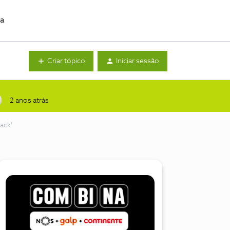
da
Criar tópico
Iniciar sessão
2 anos atrás
ack’