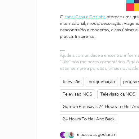
O
canal Casa e Cozinha
oferece uma gran
internacional, moda, decoração, viagen
descontraído e moderno, dicas únicas e o
prática. Inspire-se!
Ajude a comunidade a encontrar inform
"Like" nos melhores comentários. Siga o
estar sempre a par das ultimas novidade
televisão
programação
progra
Televisão NOS
Televisão da NOS
Gordon Ramsay's 24 Hours To Hell An
24 Hours To Hell And Back
6 pessoas gostaram
M