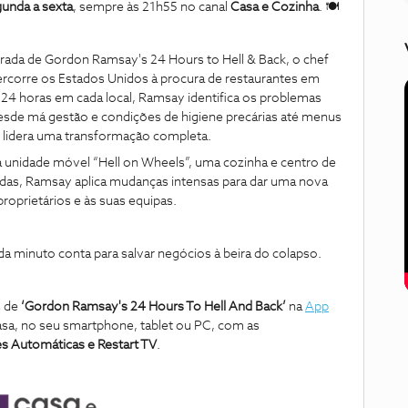
unda a sexta
, sempre às 21h55 no canal
Casa e Cozinha
. 🍽
rada de Gordon Ramsay's 24 Hours to Hell & Back, o chef
corre os Estados Unidos à procura de restaurantes em
24 horas em cada local, Ramsay identifica os problemas
esde má gestão e condições de higiene precárias até menus
e lidera uma transformação completa.
 unidade móvel “Hell on Wheels”, uma cozinha e centro de
as, Ramsay aplica mudanças intensas para dar uma nova
roprietários e às suas equipas.
a minuto conta para salvar negócios à beira do colapso.
s de
‘Gordon Ramsay's 24 Hours To Hell And Back’
na
App
asa, no seu smartphone, tablet ou PC, com as
s Automáticas e Restart TV
.