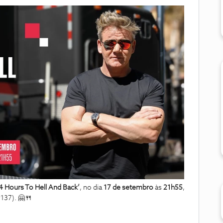
4 Hours To Hell And Back’
, no dia
17 de setembro
às
21h55
,
137). 🤗🍴