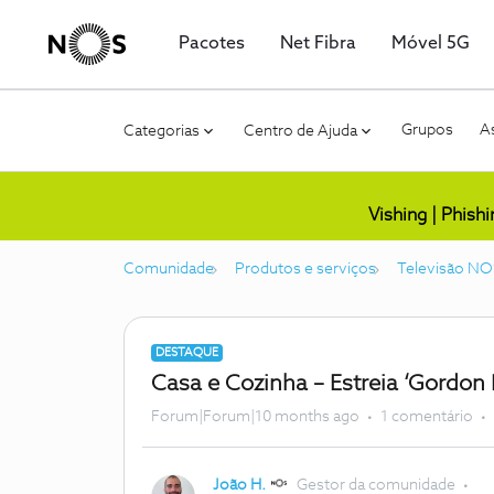
Pacotes
Net Fibra
Móvel 5G
Grupos
As
Categorias
Centro de Ajuda
Vishing | Phish
Comunidade
Produtos e serviços
Televisão NO
DESTAQUE
Casa e Cozinha – Estreia ‘Gordon
Forum|Forum|10 months ago
1 comentário
João H.
Gestor da comunidade