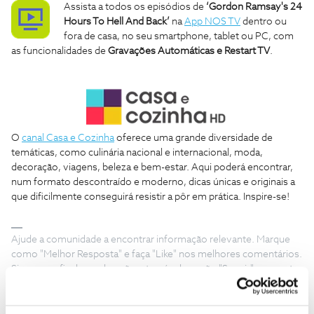
Assista a todos os episódios de
‘Gordon Ramsay's 24
Hours To Hell And Back’
na
App NOS TV
dentro ou
fora de casa, no seu smartphone, tablet ou PC, com
as funcionalidades de
Gravações Automáticas e Restart TV
.
O
canal Casa e Cozinha
oferece uma grande diversidade de
temáticas, como culinária nacional e internacional, moda,
decoração, viagens, beleza e bem-estar. Aqui poderá encontrar,
num formato descontraído e moderno, dicas únicas e originais a
que dificilmente conseguirá resistir a pôr em prática. Inspire-se!
Ajude a comunidade a encontrar informação relevante. Marque
como "Melhor Resposta" e faça "Like" nos melhores comentários.
Siga os perfis da moderação, através da opção "Seguir", para estar
sempre a par das ultimas novidades.