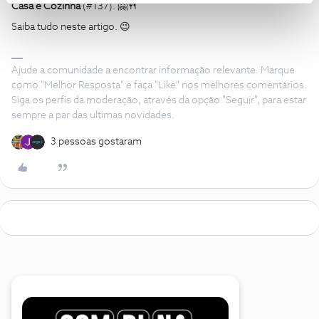
Casa e Cozinha
(#137). 🤗🍴
Saiba tudo neste artigo. 😉
Ajude a comunidade a encontrar informação relevante. Marque
como "Melhor Resposta" e faça "Like" nos melhores comentários.
Siga os perfis da moderação, através da opção "Seguir", para estar
sempre a par das ultimas novidades.
3 pessoas gostaram