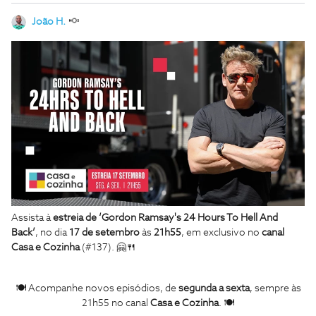
João H.
Assista à
estreia de ‘Gordon Ramsay's 24 Hours To Hell And
Back’
, no dia
17 de setembro
às
21h55
, em exclusivo no
canal
Casa e Cozinha
(#137). 🤗🍴
🍽 Acompanhe novos episódios, de
segunda a sexta
, sempre às
21h55 no canal
Casa e Cozinha
. 🍽