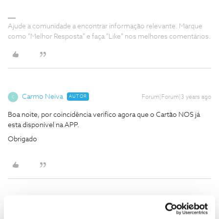
Ajude a comunidade a encontrar informação relevante. Marque
como "Melhor Resposta" e faça "Like" nos melhores comentários.
Carmo Neiva
AUTOR
Forum|Forum|3 years ago
C
Boa noite, por coincidência verifico agora que o Cartão NOS já
esta disponível na APP.
Obrigado
João H.
Forum|Forum|3 years ago