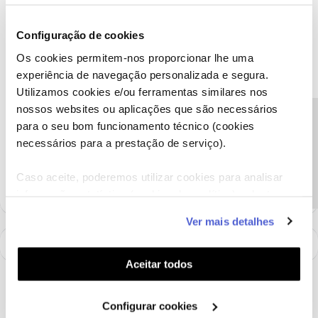
Boa tarde
@Carmo Neiva
,
Agradecemos o seu testemunho. 🙂
Configuração de cookies
Por favor, fale connosco se surgir alguma questão. Estamos
Os cookies permitem-nos proporcionar lhe uma
sempre disponíveis para ajudar.
experiência de navegação personalizada e segura.
Obrigado
Utilizamos cookies e/ou ferramentas similares nos
nossos websites ou aplicações que são necessários
Precisa de ajuda?
Ajude a comunidade a encontrar informação relevante. Marque
para o seu bom funcionamento técnico (cookies
como "Melhor Resposta" e faça "Like" nos melhores comentários.
necessários para a prestação de serviço).
Siga os perfis da moderação, através da opção "Seguir", para estar
sempre a par das ultimas novidades.
Caso aceite, poderemos utilizar cookies para analisar
informação estatística (cookies de analítica), adaptar
este serviço às suas preferências e apresentar-lhe
Ver mais detalhes
funcionalidades (cookies de personalização e
funcionalidade) e adaptar anúncios aos seus interesses
(cookies de publicidade personalizada). Pode gerir a
Aceitar todos
utilização dos cookies clicando em "
Configurar
Cookies
".
Configurar cookies