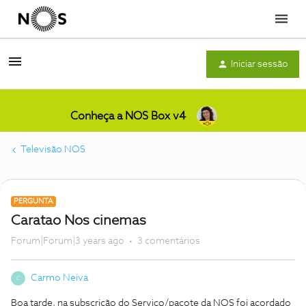
Menu
Iniciar sessão
Conheça a NOS Box v4
Televisão NOS
PERGUNTA
Caratao Nos cinemas
Forum|Forum|3 years ago
3 comentários
Carmo Neiva
C
Boa tarde, na subscrição do Serviço/pacote da NOS foi acordado