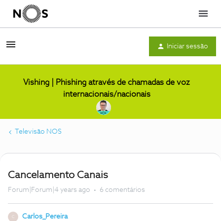
Menu
Iniciar sessão
Vishing | Phishing através de chamadas de voz
internacionais/nacionais
Televisão NOS
Cancelamento Canais
Forum|Forum|4 years ago
6 comentários
Carlos_Pereira
C