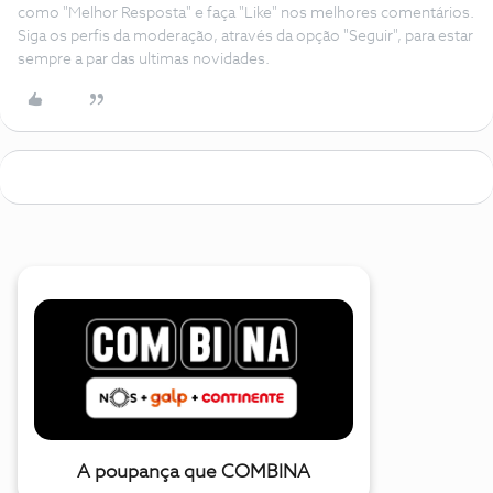
como "Melhor Resposta" e faça "Like" nos melhores comentários.
Siga os perfis da moderação, através da opção "Seguir", para estar
sempre a par das ultimas novidades.
A poupança que COMBINA