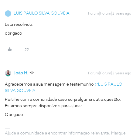
LUIS PAULO SILVA GOUVEIA
Forum|Forum|2 years ago
L
Está resolvido.
obrigado
João H.
Forum|Forum|2 years ago
Agradecemos a sua mensagem e testemunho
@LUIS PAULO
SILVA GOUVEIA
.
Partilhe com a comunidade caso surja alguma outra questão.
Estamos sempre disponíveis para ajudar.
Obrigado
Ajude a comunidade a encontrar informação relevante. Marque