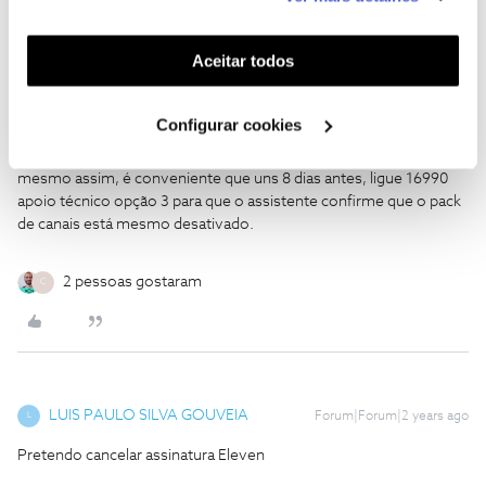
funcionalidades (cookies de personalização e
serviço.
funcionalidade) e adaptar anúncios aos seus interesses
(cookies de publicidade personalizada). Pode gerir a
Aceitar todos
Os melhores cumprimentos,
utilização dos cookies clicando em "
Configurar
Cookies
".
Os canais premium têm uma permanência obrigatória de 30 dias
Configurar cookies
na box, uma vez que já procedeu à desativação, a Sport TV
desativará automáticamente findos os 30 dias da oferta, mas,
mesmo assim, é conveniente que uns 8 dias antes, ligue 16990
apoio técnico opção 3 para que o assistente confirme que o pack
de canais está mesmo desativado.
2 pessoas gostaram
C
LUIS PAULO SILVA GOUVEIA
Forum|Forum|2 years ago
L
Pretendo cancelar assinatura Eleven