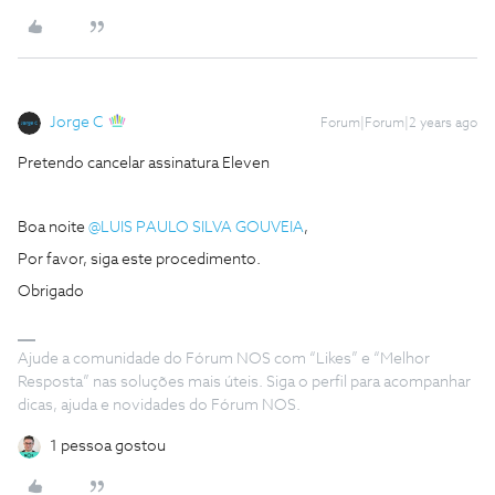
Jorge C
Forum|Forum|2 years ago
Pretendo cancelar assinatura Eleven
Boa noite
@LUIS PAULO SILVA GOUVEIA
,
Por favor, siga este procedimento.
Obrigado
Ajude a comunidade do Fórum NOS com “Likes” e “Melhor
Resposta” nas soluções mais úteis. Siga o perfil para acompanhar
dicas, ajuda e novidades do Fórum NOS.
1 pessoa gostou