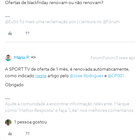
Ofertas de blackfriday renovam ou não renovam?
@EuSó fiz mais uma reclamação por (c)ensura no @Fórum
Mário P.
Forum|Forum|3 years ago
A SPORT TV de oferta de 1 mês, é renovada automaticamente,
como indicado
neste
artigo pelo
@Jose Rodrigues
e
@CP001
.
Obrigado
Ajude a comunidade a encontrar informação relevante. Marque
como "Melhor Resposta" e faça "Like" nos melhores comentários.
1 pessoa gostou