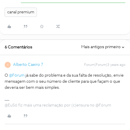
canal premium
Mais antigos primeiro
6 Comentários
Alberto Caeiro 7
Forum|Forum|3 years ago
A
O
@Fórum
já sabe do problema e da sua falta de resolução, envie
mensagem com o seu número de cliente para que façam o que
deveria ser bem mais simples.
@EuSó fiz mais uma reclamação por (c)ensura no @Fórum