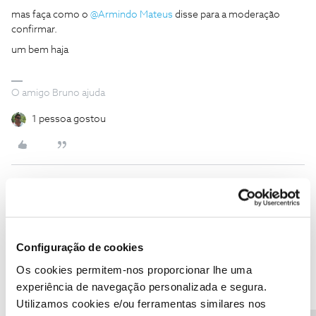
mas faça como o
@Armindo Mateus
disse para a moderação
confirmar.
um bem haja
O amigo Bruno ajuda
1 pessoa gostou
Mário P.
Forum|Forum|3 years ago
Bom dia
@Ivan Luis de Lima
,
Configuração de cookies
​​O
@Armindo Mateus
deu uma excelente ajuda.
Já respondemos à sua mensagem privada.
Os cookies permitem-nos proporcionar lhe uma
Qualquer questão, fale connosco.
experiência de navegação personalizada e segura.
Obrigado
Utilizamos cookies e/ou ferramentas similares nos