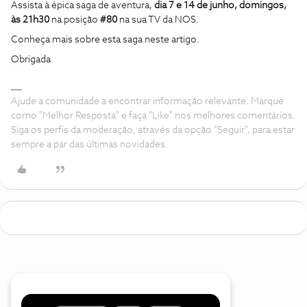
Assista à épica saga de aventura,
dia 7 e 14 de junho, domingos,
às 21h30
na posição
#80
na sua TV da NOS.
Conheça mais sobre esta saga neste artigo.
Obrigada
Ajude a comunidade a encontrar informação relevante. Marque
como "Melhor Resposta" e faça "Like" nos melhores comentários.
Siga os perfis da moderação, através da opção "Seguir", para estar
sempre a par das últimas novidades.