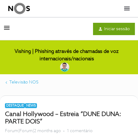
Menu
Iniciar sessão
Vishing | Phishing através de chamadas de voz
internacionais/nacionais
Televisão NOS
DESTAQUE
NEWS
Canal Hollywood – Estreia “DUNE DUNA:
PARTE DOIS”
Forum|Forum|2 months ago
1 comentário