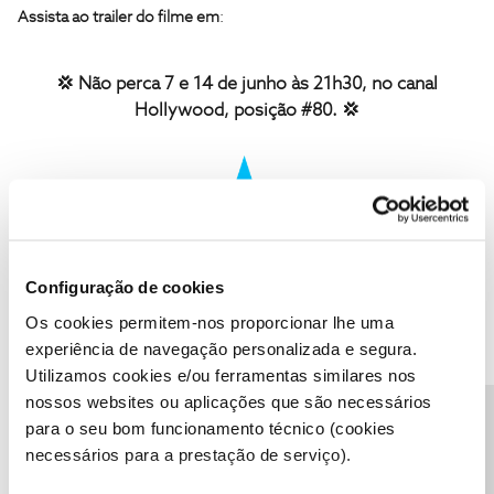
Assista ao trailer do filme em
:
💢
Não perca 7 e 14 de junho às 21h30, no canal
Hollywood, posição #80.
💢
Configuração de cookies
Um canal temático de cinema e eventos de interesse para a
generalidade do público que se caracteriza por uma dinâmica
Os cookies permitem-nos proporcionar lhe uma
permanente. O
Hollywood
está disponível para todos os clientes
experiência de navegação personalizada e segura.
Fibra e Satélite na
posição #80
ou através da
NOS TV
.
Utilizamos cookies e/ou ferramentas similares nos
nossos websites ou aplicações que são necessários
Precisa de ajuda?
Aceda ao
Canal
Hollywood
através da
App NOS
para o seu bom funcionamento técnico (cookies
TV
,
para assistir aos seus filmes favoritos e use as
necessários para a prestação de serviço).
funcionalidades
Restart TV
ou
Gravação Automática
,
para não perder nenhum episódio.