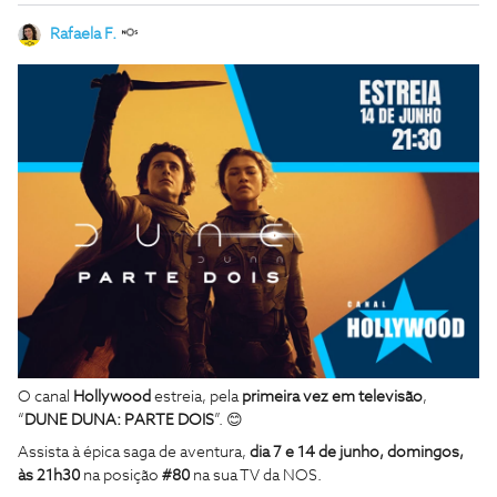
Rafaela F.
O canal
Hollywood
estreia, pela
primeira vez em televisão
,
“
DUNE DUNA: PARTE DOIS
”. 😊
Assista à épica saga de aventura,
dia 7 e 14 de junho, domingos,
às 21h30
na posição
#80
na sua TV da NOS.