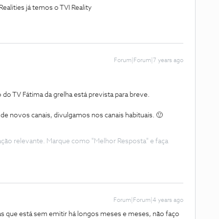
alities já temos o TVI Reality
Forum|Forum|7 years ago
do TV Fátima da grelha está prevista para breve.
de novos canais, divulgamos nos canais habituais. 🙂
ação relevante. Marque como "Melhor Resposta" e faça
Forum|Forum|4 years ago
mas que está sem emitir há longos meses e meses, não faço