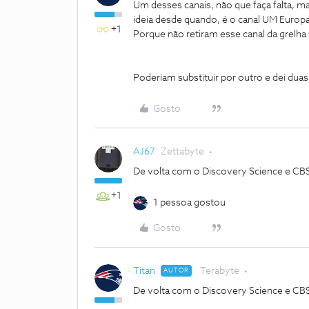
Um desses canais, não que faça falta, 
ideia desde quando, é o canal UM Europa
+1
Porque não retiram esse canal da grelh
Poderiam substituir por outro e dei dua
Gosto
AJ67
Zettabyte
De volta com o Discovery Science e CBS 
+1
1 pessoa gostou
Gosto
Titan
Terabyte
AUTOR
De volta com o Discovery Science e CBS 