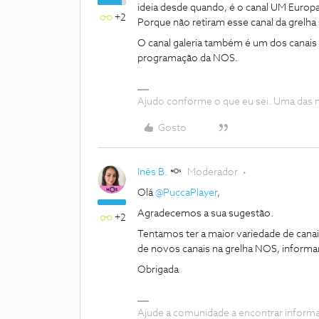
ideia desde quando, é o canal UM Europa
+2
Porque não retiram esse canal da grelh
O canal galeria também é um dos canais 
programação da NOS.
Ajudo conforme o que eu sei. Uma das m
Gosto
Inês B.
Moderador
Olá
@PuccaPlayer
,
Agradecemos a sua sugestão.
+2
Tentamos ter a maior variedade de canai
de novos canais na grelha NOS, informa
Obrigada
Ajude a comunidade a encontrar inform