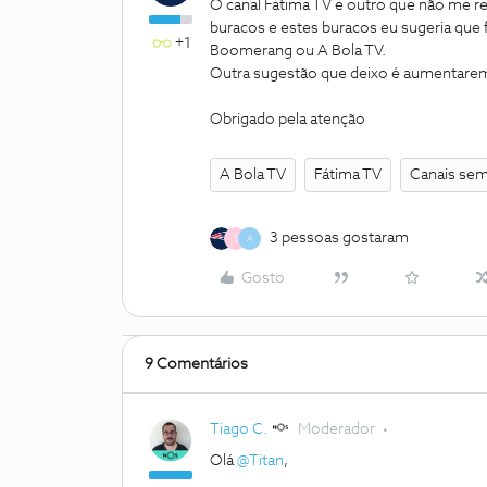
O canal Fatima TV e outro que não me re
buracos e estes buracos eu sugeria qu
+1
Boomerang ou A Bola TV.
Outra sugestão que deixo é aumentarem
Obrigado pela atenção
A Bola TV
Fátima TV
Canais sem
3 pessoas gostaram
S
A
Gosto
9 Comentários
Tiago C.
Moderador
Olá
@Titan
,