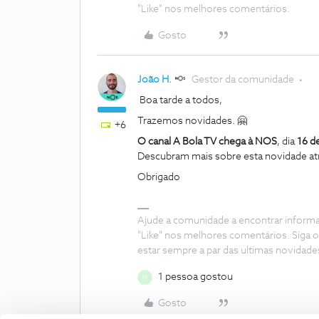
"Like" nos melhores comentários.
Gosto
João H.
Gestor da comunidade
Boa tarde a todos,
Trazemos novidades. 🤗
+6
O canal A Bola TV chega à NOS
, dia
16 de
Descubram mais sobre esta novidade atr
Obrigado
Ajude a comunidade a encontrar inform
"Like" nos melhores comentários. Siga o
estar sempre a par das ultimas novidade
1 pessoa gostou
M
Gosto