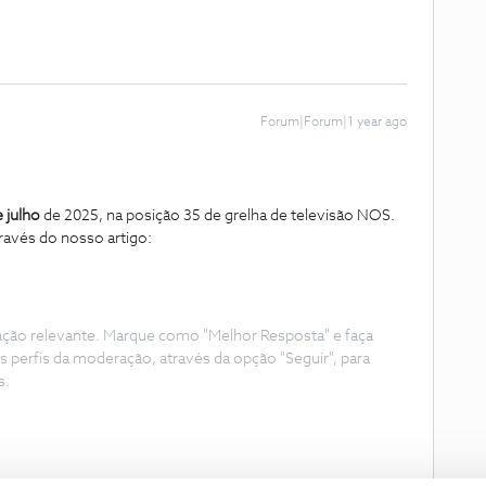
Forum|Forum|1 year ago
 julho
de 2025, na posição 35 de grelha de televisão NOS.
avés do nosso artigo:
ação relevante. Marque como "Melhor Resposta" e faça
s perfis da moderação, através da opção "Seguir", para
s.