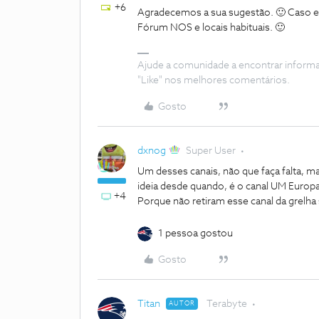
+6
Agradecemos a sua sugestão. 🙂 Caso ex
Fórum NOS e locais habituais. 🙂
Ajude a comunidade a encontrar inform
"Like" nos melhores comentários.
Gosto
dxnog
Super User
Um desses canais, não que faça falta, 
ideia desde quando, é o canal UM Europa
+4
Porque não retiram esse canal da grelh
1 pessoa gostou
Gosto
Titan
Terabyte
AUTOR