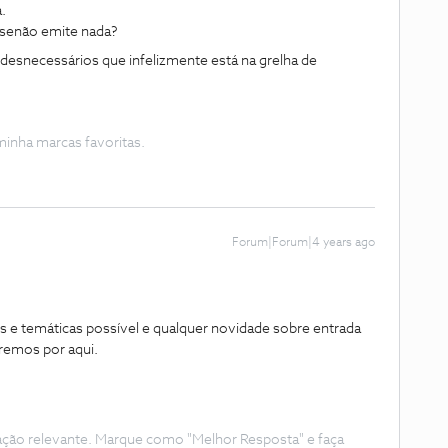
.
a senão emite nada?
desnecessários que infelizmente está na grelha de
inha marcas favoritas.
Forum|Forum|4 years ago
s e temáticas possível e qualquer novidade sobre entrada
remos por aqui.
ação relevante. Marque como "Melhor Resposta" e faça