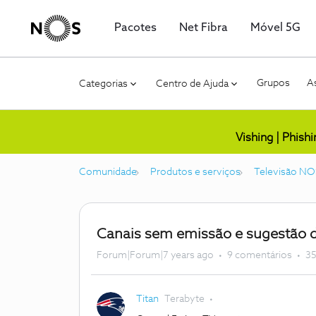
Pacotes
Net Fibra
Móvel 5G
Grupos
As
Categorias
Centro de Ajuda
Vishing | Phish
Comunidade
Produtos e serviços
Televisão NO
Canais sem emissão e sugestão d
Forum|Forum|7 years ago
9 comentários
35
Titan
Terabyte