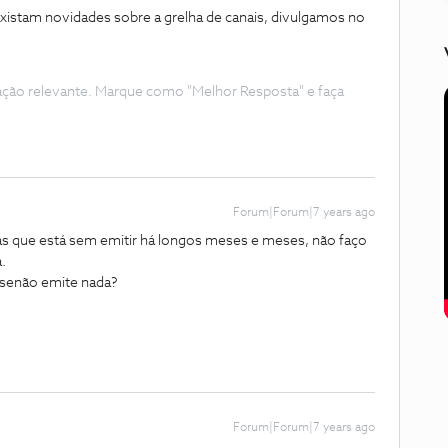
istam novidades sobre a grelha de canais, divulgamos no
ação relevante. Marque como "Melhor Resposta" e faça
Forum|Forum|7 years ago
mas que está sem emitir há longos meses e meses, não faço
.
a senão emite nada?
Forum|Forum|7 years ago