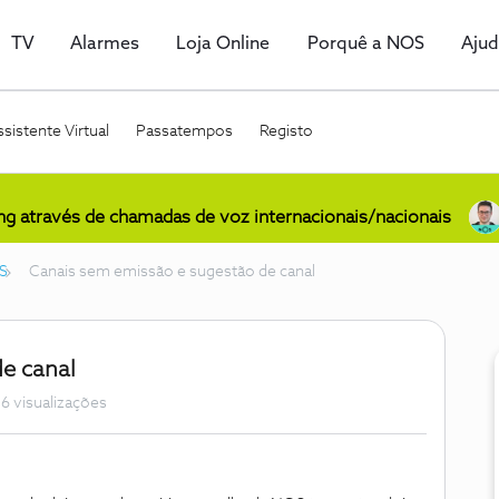
TV
Alarmes
Loja Online
Porquê a NOS
Aju
sistente Virtual
Passatempos
Registo
ing através de chamadas de voz internacionais/nacionais
S
Canais sem emissão e sugestão de canal
e canal
6 visualizações