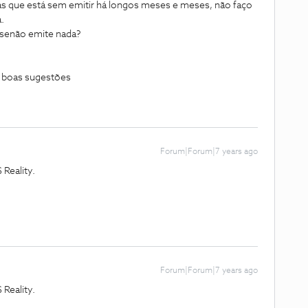
mas que está sem emitir há longos meses e meses, não faço
.
a senão emite nada?
s boas sugestões
Forum|Forum|7 years ago
Reality.
Forum|Forum|7 years ago
Reality.