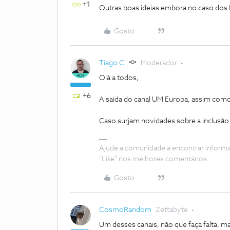
+1
Outras boas ideias embora no caso dos Re
Gosto
Tiago C.
Moderador
Olá a todos,
+6
A saída do canal UM Europa, assim como 
Caso surjam novidades sobre a inclusão 
Ajude a comunidade a encontrar inform
"Like" nos melhores comentários.
Gosto
CosmoRandom
Zettabyte
Um desses canais, não que faça falta, 