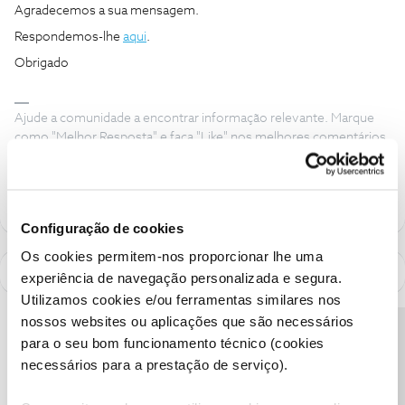
Agradecemos a sua mensagem.
Respondemos-lhe
aqui
.
Obrigado
Ajude a comunidade a encontrar informação relevante. Marque
como "Melhor Resposta" e faça "Like" nos melhores comentários.
Siga os perfis da moderação, através da opção "Seguir", para estar
sempre a par das ultimas novidades.
Configuração de cookies
Os cookies permitem-nos proporcionar lhe uma
experiência de navegação personalizada e segura.
Utilizamos cookies e/ou ferramentas similares nos
nossos websites ou aplicações que são necessários
Precisa de ajuda?
para o seu bom funcionamento técnico (cookies
necessários para a prestação de serviço).