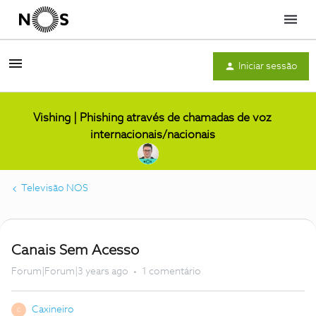
Menu
Iniciar sessão
Vishing | Phishing através de chamadas de voz
internacionais/nacionais
Televisão NOS
Canais Sem Acesso
Forum|Forum|3 years ago
1 comentário
Caxineiro
C