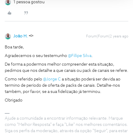
1 pessoa gostou
João H.
Forum|Forum|2 years ago
Boa tarde,
Agradecemos o seu testemunho
@Fillipe Silva
.
De forma a podermos melhor compreender esta situação,
pedimos que nos detalhe a que canais ou pack de canais se refere.
Como referido pelo
@Jorge C
a situação poderá ser devida ao
termino de período de oferta de packs de canais. Detalhe-nos
também, por favor, se a sua fidelização já terminou.
Obrigado
Ajude a comunidade a encontrar informação relevante. Marque
como "Melhor Resposta" e faça "Like" nos melhores comentários.
Siga os perfis da moderação, através da opção "Seguir", para estar