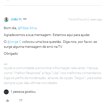
João H.
Forum|Forum|2 years ago
Bom dia,
@Fillipe Silva
.
Agradecemos a sua mensagem. Estamos aqui para ajudar.
O
@Jorge C
colocou uma boa questão. Diga-nos, por favor, se
surge alguma mensagem de erro na TV.
Obrigado
Ajude a comunidade a encontrar informação relevante. Marque
como "Melhor Resposta" e faça "Like" nos melhores comentários.
Siga os perfis da moderação, através da opção "Seguir", para estar
sempre a par das ultimas novidades.
1 pessoa gostou