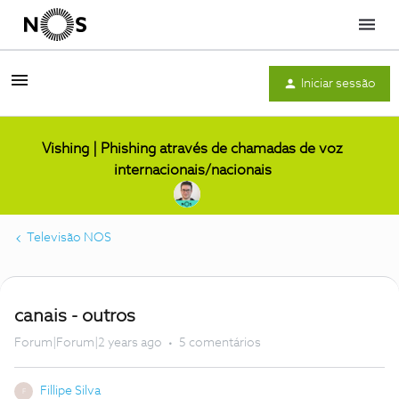
Menu
Iniciar sessão
Vishing | Phishing através de chamadas de voz
internacionais/nacionais
Televisão NOS
canais - outros
Forum|Forum|2 years ago
5 comentários
Fillipe Silva
F