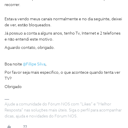
recorrer.
Estava vendo meus canais normalmente e no dia seguinte, deixei
de ver, estão bloqueados.
Já possuo a conta a alguns anos, tenho Tv, Internet e 2 telefones
e não entendi este motivo.
Aguardo contato, obrigado.
Boa noite
@Fillipe Silva
,
Por favor seja mais especifico, o que acontece quando tenta ver
TV?
Obrigado
Ajude a comunidade do Fórum NOS com “Likes” e “Melhor
Resposta” nas soluções mais úteis. Siga o perfil para acompanhar
dicas, ajuda e novidades do Fórum NOS.