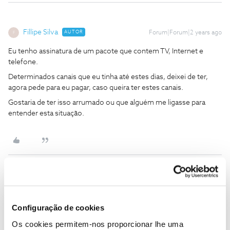
Fillipe Silva
AUTOR
Forum|Forum|2 years ago
F
Eu tenho assinatura de um pacote que contem TV, Internet e
telefone.
Determinados canais que eu tinha até estes dias, deixei de ter,
agora pede para eu pagar, caso queira ter estes canais.
Gostaria de ter isso arrumado ou que alguém me ligasse para
entender esta situação.
Jorge C
Forum|Forum|2 years ago
Eu tenho assinatura de um pacote que contem TV, Internet e
Configuração de cookies
telefone.
Os cookies permitem-nos proporcionar lhe uma
Determinados canais que eu tinha até estes dias, deixei de ter,