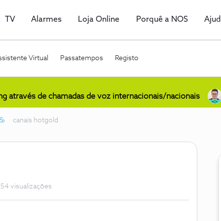
TV
Alarmes
Loja Online
Porquê a NOS
Aju
sistente Virtual
Passatempos
Registo
ing através de chamadas de voz internacionais/nacionais
S
canais hotgold
54 visualizações