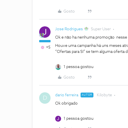
Gosto
Jose Rodrigues
Super User
Ok e não ha nenhuma promoção nesse 
Houve uma campanha há uns meses atrás,
+5
“Ofertas para SI” se tem alguma oferta d
1 pessoa gostou
Gosto
dario ferreira
Kilobyte
AUTOR
D
Ok obrigado
1 pessoa gostou