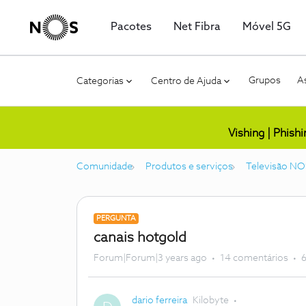
Pacotes
Net Fibra
Móvel 5G
Grupos
As
Categorias
Centro de Ajuda
Vishing | Phish
Comunidade
Produtos e serviços
Televisão NO
PERGUNTA
canais hotgold
Forum|Forum|3 years ago
14 comentários
6
dario ferreira
Kilobyte