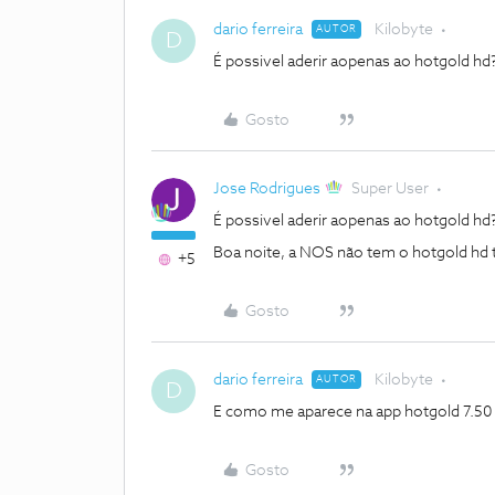
dario ferreira
Kilobyte
AUTOR
D
É possivel aderir aopenas ao hotgold hd
Gosto
Jose Rodrigues
Super User
É possivel aderir aopenas ao hotgold hd
Boa noite, a NOS não tem o hotgold hd 
+5
Gosto
dario ferreira
Kilobyte
AUTOR
D
E como me aparece na app hotgold 7.50 
Gosto