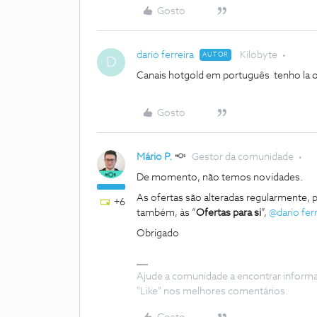
Gosto
dario ferreira
Kilobyte
AUTOR
D
Canais hotgold em português tenho la o
Gosto
Mário P.
Gestor da comunidade
De momento, não temos novidades.
As ofertas são alteradas regularmente, 
+6
também, às “
Ofertas para si
”,
@dario ferr
Obrigado
Ajude a comunidade a encontrar inform
"Like" nos melhores comentários.