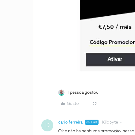
1 pessoa gostou
Gosto
dario ferreira
Kilobyte
AUTOR
D
Ok e não ha nenhuma promoção nesse 