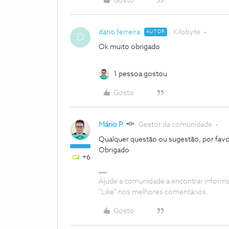
Gosto
dario ferreira
Kilobyte
AUTOR
D
Ok muito obrigado
1 pessoa gostou
Gosto
Mário P.
Gestor da comunidade
Qualquer questão ou sugestão, por favo
Obrigado
+6
Ajude a comunidade a encontrar inform
"Like" nos melhores comentários.
Gosto