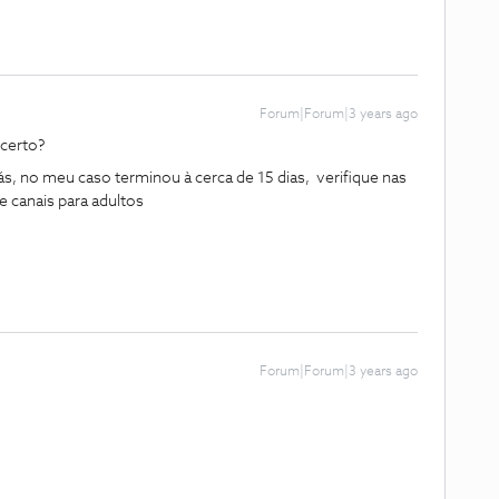
Forum|Forum|3 years ago
certo?
 no meu caso terminou à cerca de 15 dias, verifique nas
e canais para adultos
Forum|Forum|3 years ago