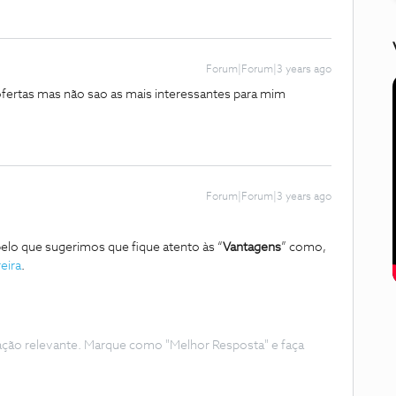
Forum|Forum|3 years ago
fertas mas não sao as mais interessantes para mim
Forum|Forum|3 years ago
pelo que sugerimos que fique atento às “
Vantagens
” como,
eira
.
ação relevante. Marque como "Melhor Resposta" e faça