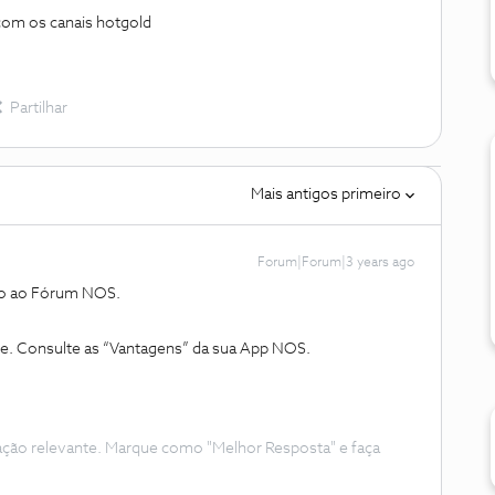
om os canais hotgold
Partilhar
Mais antigos primeiro
Forum|Forum|3 years ago
do ao Fórum NOS.
te. Consulte as “Vantagens” da sua App NOS.
ação relevante. Marque como "Melhor Resposta" e faça