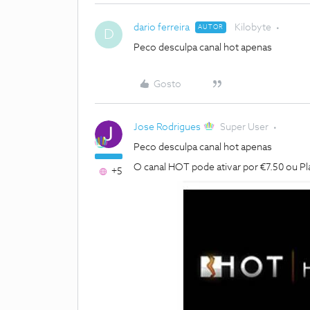
dario ferreira
Kilobyte
AUTOR
D
Peco desculpa canal hot apenas
Gosto
Jose Rodrigues
Super User
Peco desculpa canal hot apenas
O canal HOT pode ativar por €7.50 ou P
+5