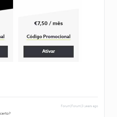
Forum|Forum|3 years ago
certo?