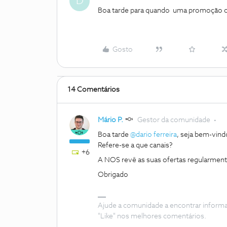
D
Boa tarde para quando uma promoção c
Gosto
14 Comentários
Mário P.
Gestor da comunidade
Boa tarde
@dario ferreira
, seja bem-vin
Refere-se a que canais?
+6
A NOS revê as suas ofertas regularmen
Obrigado
Ajude a comunidade a encontrar inform
"Like" nos melhores comentários.