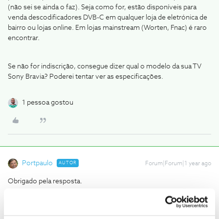
(não sei se ainda o faz). Seja como for, estão disponíveis para
venda descodificadores DVB-C em qualquer loja de eletrónica de
bairro ou lojas online. Em lojas mainstream (Worten, Fnac) é raro
encontrar.
Se não for indiscrição, consegue dizer qual o modelo da sua TV
Sony Bravia? Poderei tentar ver as especificações.
1 pessoa gostou
Portpaulo
AUTOR
Forum|Forum|1 year ago
Obrigado pela resposta.
É um KDL 32S5600.
É que nem dá para sintonizar os 7 canais TDT em sinal aberto com