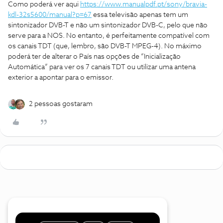
Como poderá ver aqui
https://www.manualpdf.pt/sony/bravia-
kdl-32s5600/manual?p=67
essa televisão apenas tem um
sintonizador DVB-T e não um sintonizador DVB-C, pelo que não
serve para a NOS. No entanto, é perfeitamente compatível com
os canais TDT (que, lembro, são DVB-T MPEG-4). No máximo
poderá ter de alterar o País nas opções de “Inicialização
Automática” para ver os 7 canais TDT ou utilizar uma antena
exterior a apontar para o emissor.
2 pessoas gostaram