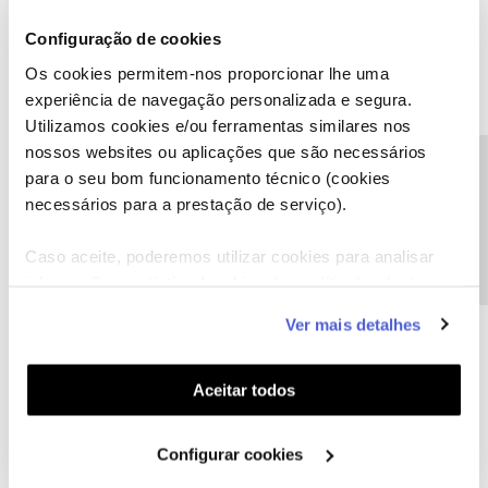
uma antena interior.
Configuração de cookies
Portpaulo
Os cookies permitem-nos proporcionar lhe uma
experiência de navegação personalizada e segura.
1 pessoa gostou
Utilizamos cookies e/ou ferramentas similares nos
nossos websites ou aplicações que são necessários
Precisa de ajuda?
para o seu bom funcionamento técnico (cookies
necessários para a prestação de serviço).
João H.
Forum|Forum|1 year ago
Caso aceite, poderemos utilizar cookies para analisar
informação estatística (cookies de analítica), adaptar
Boa tarde,
este serviço às suas preferências e apresentar-lhe
Agradecemos a sua mensagem
@Portpaulo
.
Ver mais detalhes
funcionalidades (cookies de personalização e
O
@CP001
partilhou uma boa ajuda a esclarecer sobre este tema.
funcionalidade) e adaptar anúncios aos seus interesses
Consulte mais informações através do nosso artigo:
(cookies de publicidade personalizada). Pode gerir a
Aceitar todos
Partilhe com a comunidade caso surja alguma outra questão.
utilização dos cookies clicando em "
Configurar
Estamos sempre disponíveis para ajudar.
Cookies
".
Configurar cookies
Obrigado