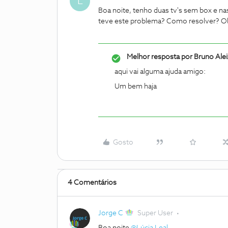
L
Boa noite, tenho duas tv's sem box e n
teve este problema? Como resolver? O
Melhor resposta por
Bruno Ale
aqui vai alguma ajuda amigo:
Um bem haja
Gosto
4 Comentários
Jorge C
Super User