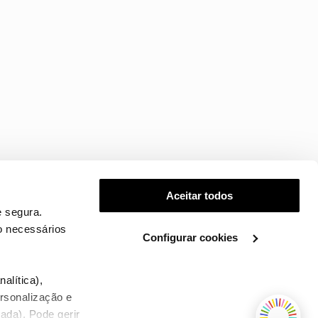
Aceitar todos
 segura.
o necessários
Configurar cookies
.
alítica),
ersonalização e
ada). Pode gerir