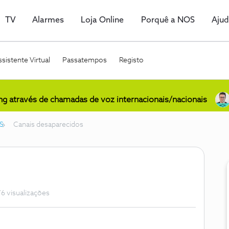
TV
Alarmes
Loja Online
Porquê a NOS
Aju
sistente Virtual
Passatempos
Registo
ing através de chamadas de voz internacionais/nacionais
S
Canais desaparecidos
6 visualizações