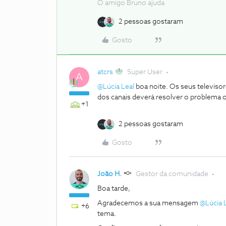
O amigo Bruno ajuda
2 pessoas gostaram
Gosto
atcrs
Super User
A
@Lúcia Leal
boa noite. Os seus televiso
dos canais deverá resolver o problema 
+1
2 pessoas gostaram
Gosto
João H.
Gestor da comunidade
Boa tarde,
Agradecemos a sua mensagem
@Lúcia 
+6
tema.