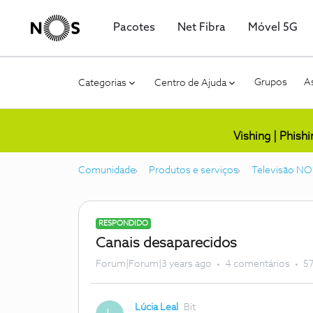
Pacotes
Net Fibra
Móvel 5G
Grupos
As
Categorias
Centro de Ajuda
Vishing | Phish
Comunidade
Produtos e serviços
Televisão NO
RESPONDIDO
Canais desaparecidos
Forum|Forum|3 years ago
4 comentários
57
Lúcia Leal
Bit