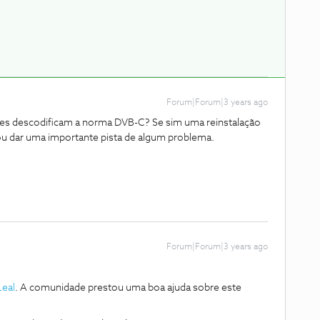
Forum|Forum|3 years ago
res descodificam a norma DVB-C? Se sim uma reinstalação
ou dar uma importante pista de algum problema.
Forum|Forum|3 years ago
Leal
. A comunidade prestou uma boa ajuda sobre este