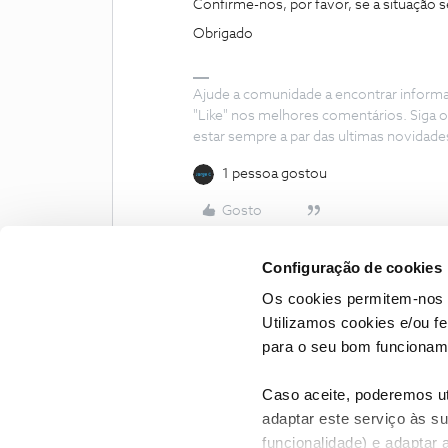
Confirme-nos, por favor, se a situação 
Obrigado
Ajude a comunidade a encontrar inform
"Like" nos melhores comentários. Siga o
estar sempre a par das ultimas novidade
1 pessoa gostou
Gosto
Configuração de cookies
Os cookies permitem-nos 
Utilizamos cookies e/ou f
para o seu bom funcioname
Caso aceite, poderemos uti
adaptar este serviço às su
funcionalidade) e adaptar 