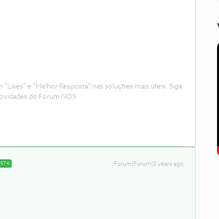
Likes” e “Melhor Resposta” nas soluções mais úteis. Siga
e novidades do Fórum NOS.
OSTA
Forum|Forum|3 years ago