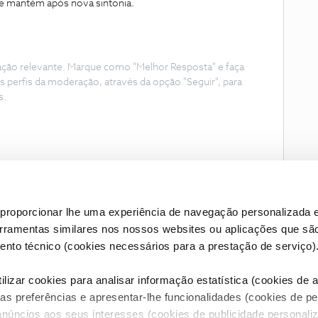
se mantém após nova sintonia.
ação relevante. Marque como "Melhor Resposta" e faça
s perfis da moderação, através da opção "Seguir", para
s.
proporcionar lhe uma experiência de navegação personalizada e
erramentas similares nos nossos websites ou aplicações que sã
nto técnico (cookies necessários para a prestação de serviço)
lizar cookies para analisar informação estatística (cookies de an
as preferências e apresentar-lhe funcionalidades (cookies de p
Condições do Fórum NOS
Accessibility statement
anúncios aos seus interesses (cookies de publicidade personaliz