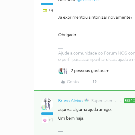
Boa noite
@Lúcia Leal
,
+4
Já exprimentou sintonizar novamente?
Obrigado
Ajude a comunidade do Fórum NOS com “
o perfil para acompanhar dicas, ajuda 
2 pessoas gostaram
Gosto
Bruno Aleixo
Super User
RESP
aqui vai alguma ajuda amigo:
Um bem haja
+1