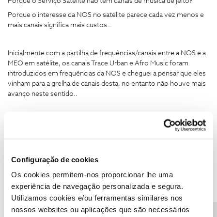
Porque o Serviço Satélite não tem canais de música de jeito?
Porque o interesse da NOS no satélite parece cada vez menos e
mais canais significa mais custos..
Inicialmente com a partilha de frequências/canais entre a NOS e a
MEO em satélite, os canais Trace Urban e Afro Music foram
introduzidos em frequências da NOS e cheguei a pensar que eles
vinham para a grelha de canais desta, no entanto não houve mais
avanço neste sentido..
1 pessoa gostou
Configuração de cookies
Os cookies permitem-nos proporcionar lhe uma
Guimas
Forum|Forum|5 years ago
experiência de navegação personalizada e segura.
Utilizamos cookies e/ou ferramentas similares nos
A NOS agradece a sua sugestão.
nossos websites ou aplicações que são necessários