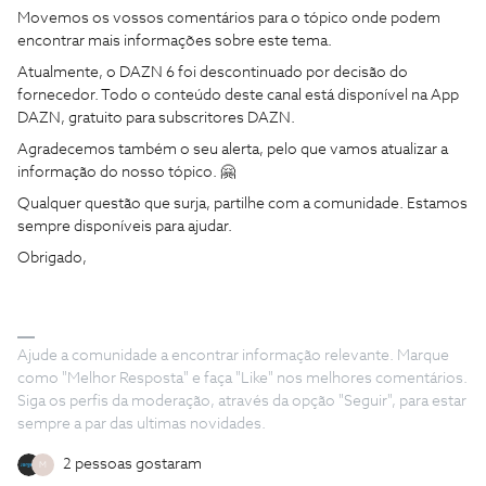
Movemos os vossos comentários para o tópico onde podem
encontrar mais informações sobre este tema.
Atualmente, o DAZN 6 foi descontinuado por decisão do
fornecedor. Todo o conteúdo deste canal está disponível na App
DAZN, gratuito para subscritores DAZN.
Agradecemos também o seu alerta, pelo que vamos atualizar a
informação do nosso tópico. 🤗
Qualquer questão que surja, partilhe com a comunidade. Estamos
sempre disponíveis para ajudar.
Obrigado,
Ajude a comunidade a encontrar informação relevante. Marque
como "Melhor Resposta" e faça "Like" nos melhores comentários.
Siga os perfis da moderação, através da opção "Seguir", para estar
sempre a par das ultimas novidades.
2 pessoas gostaram
M