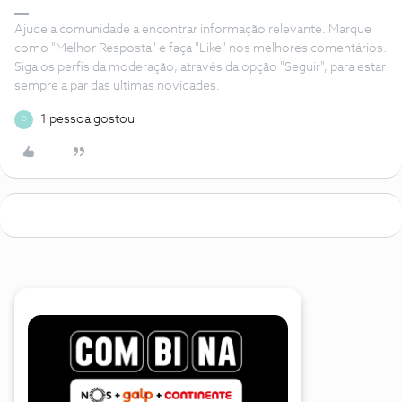
Ajude a comunidade a encontrar informação relevante. Marque
como "Melhor Resposta" e faça "Like" nos melhores comentários.
Siga os perfis da moderação, através da opção "Seguir", para estar
sempre a par das ultimas novidades.
1 pessoa gostou
D