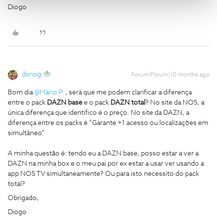
Diogo
dxnog
Forum|Forum|10 months ago
Bom dia ​
@Mário P.
, será que me podem clarificar a diferença
entre o pack
DAZN base
e o pack
DAZN total
? No site da NOS, a
única diferença que identifico é o preço. No site da DAZN, a
diferença entre os packs é “Garante +1 acesso ou localizações em
simultâneo”
A minha questão é: tendo eu a DAZN base, posso estar a ver a
DAZN na minha box e o meu pai por ex estar a usar ver usando a
app NOS TV simultaneamente? Ou para isto necessito do pack
total?
Obrigado,
Diogo