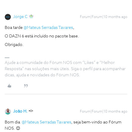
Jorge C
Forum|Forum|10 months ago
Boa tarde ​
@Mateus Serradas Tavares
,
O DAZN 6 está incluído no pacote base.
Obrigado.
Ajude a comunidade do Fórum NOS com “Likes” e “Melhor
Resposta” nas soluções mais úteis. Siga o perfil para acompanhar
dicas, ajuda e novidades do Fórum NOS.
João H.
Forum|Forum|10 months ago
​Bom dia ​
@Mateus Serradas Tavares
, seja bem-vindo ao Fórum
NOS. 😊