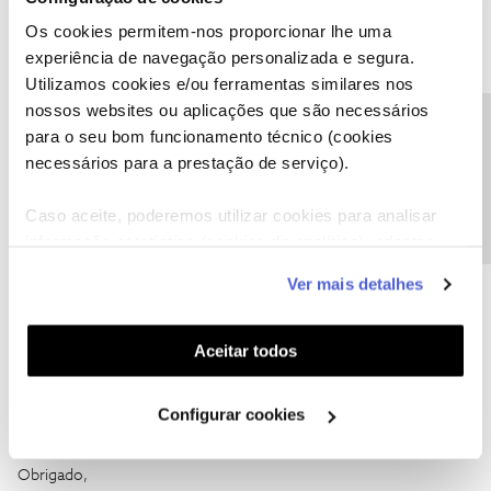
A minha questão é: tendo eu a DAZN base, posso estar a ver a
Os cookies permitem-nos proporcionar lhe uma
DAZN na minha box e o meu pai por ex estar a usar ver usando a
app NOS TV simultaneamente? Ou para isto necessito do pack
experiência de navegação personalizada e segura.
total?
Utilizamos cookies e/ou ferramentas similares nos
nossos websites ou aplicações que são necessários
Precisa de ajuda?
para o seu bom funcionamento técnico (cookies
necessários para a prestação de serviço).
Caso aceite, poderemos utilizar cookies para analisar
informação estatística (cookies de analítica), adaptar
este serviço às suas preferências e apresentar-lhe
Ver mais detalhes
funcionalidades (cookies de personalização e
funcionalidade) e adaptar anúncios aos seus interesses
(cookies de publicidade personalizada). Pode gerir a
Aceitar todos
utilização dos cookies clicando em "
Configurar
Cookies
".
Configurar cookies
Obrigado,