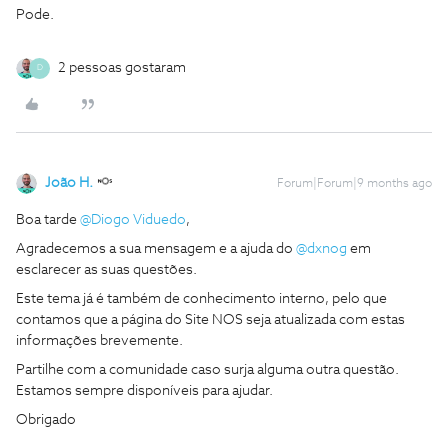
Pode.
2 pessoas gostaram
D
João H.
Forum|Forum|9 months ago
Boa tarde ​
@Diogo Viduedo
,
Agradecemos a sua mensagem e a ajuda do ​
@dxnog
em
esclarecer as suas questões.
Este tema já é também de conhecimento interno, pelo que
contamos que a página do Site NOS seja atualizada com estas
informações brevemente.
Partilhe com a comunidade caso surja alguma outra questão.
Estamos sempre disponíveis para ajudar.
Obrigado