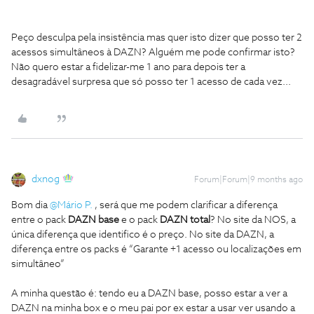
Peço desculpa pela insistência mas quer isto dizer que posso ter 2
acessos simultâneos à DAZN? Alguém me pode confirmar isto?
Não quero estar a fidelizar-me 1 ano para depois ter a
desagradável surpresa que só posso ter 1 acesso de cada vez...
dxnog
Forum|Forum|9 months ago
Bom dia ​
@Mário P.
, será que me podem clarificar a diferença
entre o pack
DAZN base
e o pack
DAZN total
? No site da NOS, a
única diferença que identifico é o preço. No site da DAZN, a
diferença entre os packs é “Garante +1 acesso ou localizações em
simultâneo”
A minha questão é: tendo eu a DAZN base, posso estar a ver a
DAZN na minha box e o meu pai por ex estar a usar ver usando a