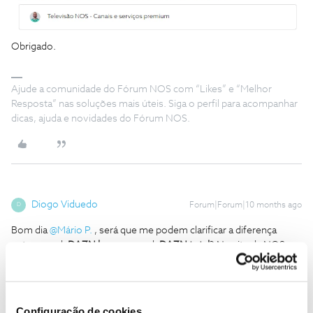
Obrigado.
Ajude a comunidade do Fórum NOS com “Likes” e “Melhor
Resposta” nas soluções mais úteis. Siga o perfil para acompanhar
dicas, ajuda e novidades do Fórum NOS.
Diogo Viduedo
Forum|Forum|10 months ago
D
Bom dia ​
@Mário P.
, será que me podem clarificar a diferença
entre o pack
DAZN base
e o pack
DAZN total
? No site da NOS, a
única diferença que identifico é o preço. No site da DAZN, a
diferença entre os packs é “Garante +1 acesso ou localizações em
simultâneo”
Configuração de cookies