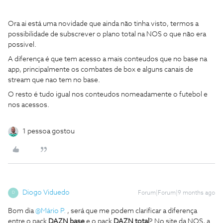
Ora ai está uma novidade que ainda não tinha visto, termos a
possibilidade de subscrever o plano total na NOS o que não era
possivel.
A diferença é que tem acesso a mais conteudos que no base na
app, principalmente os combates de box e alguns canais de
stream que nao tem no base.
O resto é tudo igual nos conteudos nomeadamente o futebol e
nos acessos.
1 pessoa gostou
Diogo Viduedo
Forum|Forum|9 months ago
D
Bom dia ​
@Mário P.
, será que me podem clarificar a diferença
entre o pack
DAZN base
e o pack
DAZN total
? No site da NOS, a