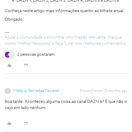
DAZN 1, DAZN 2, DAZN 3, DAZN 4, DAZN 5 e DAZN 6
Conheça neste artigo mais informações quanto ao bilhete anual.
Obrigado,
Ajude a comunidade a encontrar informação relevante. Marque
como "Melhor Resposta" e faça "Like" nos melhores comentários.
2 pessoas gostaram
M
Mateus Serradas Tavares
Forum|Forum|10 months ago
M
Boa tarde. Aconteceu alguma coisa ao canal DAZN 6? É que não o
vejo em lado nenhum.