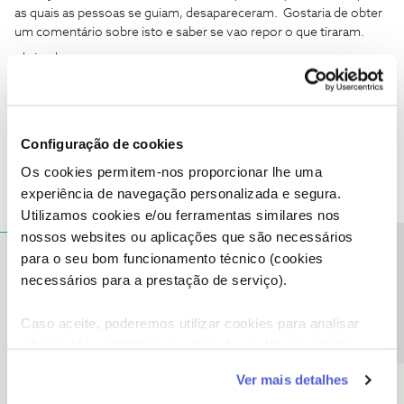
as quais as pessoas se guiam, desapareceram. Gostaria de obter
um comentário sobre isto e saber se vao repor o que tiraram.
obrigado
William
Configuração de cookies
Os cookies permitem-nos proporcionar lhe uma
experiência de navegação personalizada e segura.
Utilizamos cookies e/ou ferramentas similares nos
nossos websites ou aplicações que são necessários
Precisa de ajuda?
para o seu bom funcionamento técnico (cookies
Jose Rodrigues
RESPOSTA
Forum|Forum|5 years ago
necessários para a prestação de serviço).
Estou a tentar contactar a NOS por email mas parece impossivel
Caso aceite, poderemos utilizar cookies para analisar
informação estatística (cookies de analítica), adaptar
O assunto é o seguinte: na programacao ds filmes aparecia
este serviço às suas preferências e apresentar-lhe
antigamente (ano passado) a decricao dos filmes com realizador
Ver mais detalhes
funcionalidades (cookies de personalização e
e actores, ano etc. Agora já não aparecem os actores nem