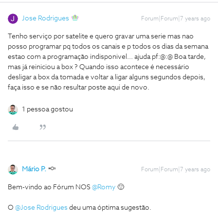
Jose Rodrigues
Forum|Forum|7 years ago
Tenho serviço por satelite e quero gravar uma serie mas nao
posso programar pq todos os canais e p todos os dias da semana
estao com a programação indisponivel... ajuda pf:@:@
Boa tarde,
mas já reiniciou a box ? Quando isso acontece é necessário
desligar a box da tomada e voltar a ligar alguns segundos depois,
faça isso e se não resultar poste aqui de novo.
1 pessoa gostou
Mário P.
Forum|Forum|7 years ago
Bem-vindo ao Fórum NOS
@Romy
🙂
O
@Jose Rodrigues
deu uma óptima sugestão.