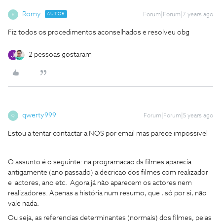
Romy
AUTOR
Forum|Forum|7 years ago
R
Fiz todos os procedimentos aconselhados e resolveu obg
2 pessoas gostaram
qwerty999
Forum|Forum|5 years ago
Q
Estou a tentar contactar a NOS por email mas parece impossivel
O assunto é o seguinte: na programacao ds filmes aparecia
antigamente (ano passado) a decricao dos filmes com realizador
e actores, ano etc. Agora já não aparecem os actores nem
realizadores. Apenas a história num resumo, que , só por si, não
vale nada.
Ou seja, as referencias determinantes (normais) dos filmes, pelas