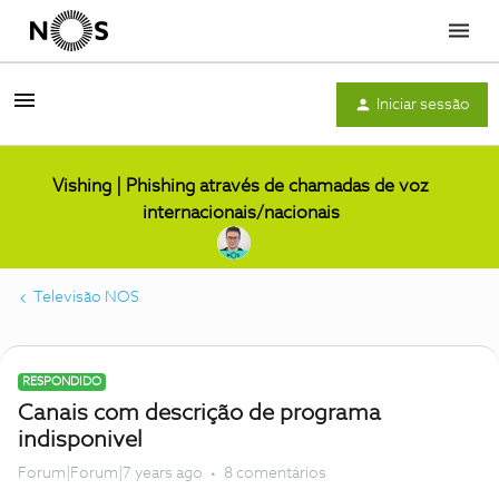
Menu
Iniciar sessão
Vishing | Phishing através de chamadas de voz
internacionais/nacionais
Televisão NOS
RESPONDIDO
Canais com descrição de programa
indisponivel
Forum|Forum|7 years ago
8 comentários