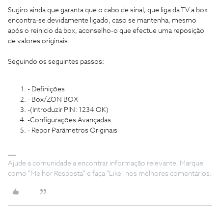
Sugiro ainda que garanta que o cabo de sinal, que liga da TV a box
encontra-se devidamente ligado, caso se mantenha, mesmo
após o reinicio da box, aconselho-o que efectue uma reposição
de valores originais.
Seguindo os seguintes passos:
- Definições
- Box/ZON BOX
-(Introduzir PIN: 1234 OK)
-Configurações Avançadas
- Repor Parâmetros Originais
Ajude a comunidade a encontrar informação relevante. Marque
como "Melhor Resposta" e faça "Like" nos melhores comentários.