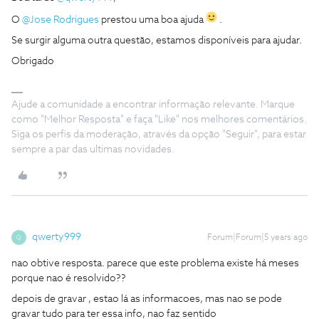
O
@Jose Rodrigues
prestou uma boa ajuda
.
Se surgir alguma outra questão, estamos disponíveis para ajudar.
Obrigado
Ajude a comunidade a encontrar informação relevante. Marque
como "Melhor Resposta" e faça "Like" nos melhores comentários.
Siga os perfis da moderação, através da opção "Seguir", para estar
sempre a par das ultimas novidades.
qwerty999
Forum|Forum|5 years ago
Q
nao obtive resposta. parece que este problema existe há meses
porque nao é resolvido??
depois de gravar , estao lá as informacoes, mas nao se pode
gravar tudo para ter essa info, nao faz sentido