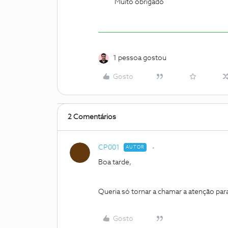
Muito obrigado
1 pessoa gostou
Gosto
2 Comentários
CP001
AUTOR
Boa tarde,
Queria só tornar a chamar a atenção par
Gosto