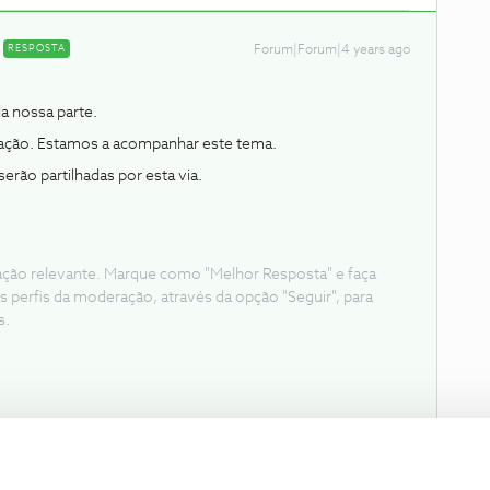
RESPOSTA
Forum|Forum|4 years ago
a nossa parte.
tuação. Estamos a acompanhar este tema.
rão partilhadas por esta via.
ação relevante. Marque como "Melhor Resposta" e faça
s perfis da moderação, através da opção "Seguir", para
s.