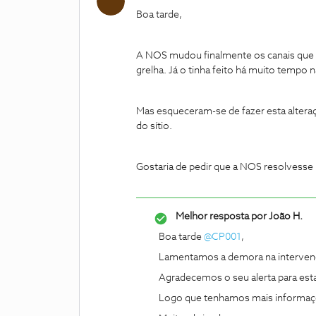
Boa tarde,
A NOS mudou finalmente os canais que e
grelha. Já o tinha feito há muito tempo n
Mas esqueceram-se de fazer esta altera
do sítio.
Gostaria de pedir que a NOS resolvesse 
Melhor resposta por
João H.
Boa tarde
@CP001
,
Lamentamos a demora na intervenç
Agradecemos o seu alerta para est
Logo que tenhamos mais informaçõe