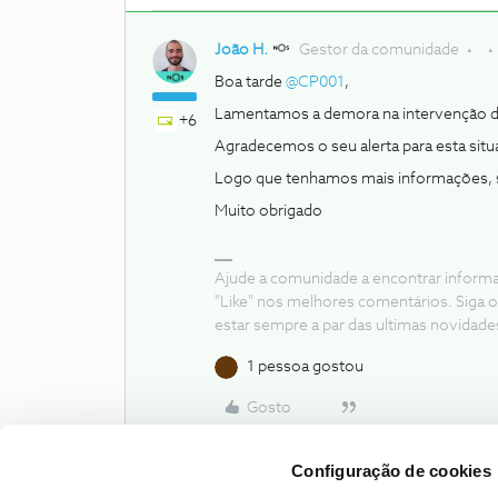
João H.
Gestor da comunidade
Boa tarde
@CP001
,
Lamentamos a demora na intervenção d
+6
Agradecemos o seu alerta para esta si
Logo que tenhamos mais informações, se
Muito obrigado
Ajude a comunidade a encontrar inform
"Like" nos melhores comentários. Siga o
estar sempre a par das ultimas novidade
1 pessoa gostou
Gosto
Configuração de cookies