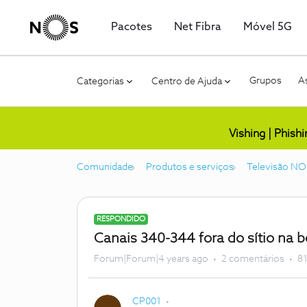
Pacotes
Net Fibra
Móvel 5G
Grupos
As
Categorias
Centro de Ajuda
Vishing | Phish
Comunidade
Produtos e serviços
Televisão NO
RESPONDIDO
Canais 340-344 fora do sítio na b
Forum|Forum|4 years ago
2 comentários
81
CP001