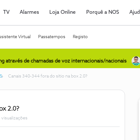
TV
Alarmes
Loja Online
Porquê a NOS
Aju
sistente Virtual
Passatempos
Registo
ing através de chamadas de voz internacionais/nacionais
S
Canais 340-344 fora do sítio na box 2.0?
ox 2.0?
 visualizações