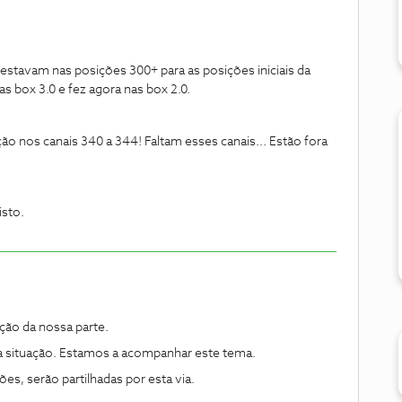
stavam nas posições 300+ para as posições iniciais da
as box 3.0 e fez agora nas box 2.0.
ção nos c
anais 340 a 344! Faltam esses canais... Estão fora
isto.
ão da nossa parte.
a situação. Estamos a acompanhar este tema.
s, serão partilhadas por esta via.