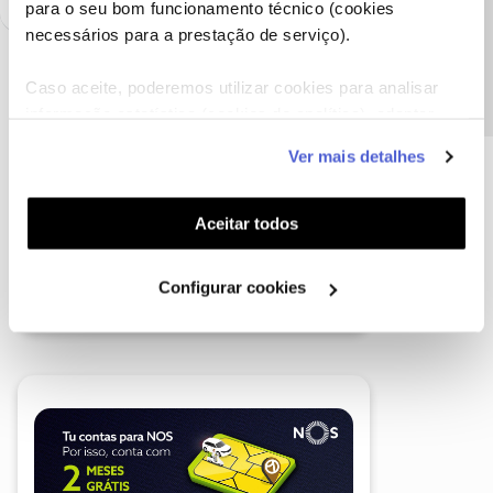
Precisa de ajuda?
para o seu bom funcionamento técnico (cookies
necessários para a prestação de serviço).
Caso aceite, poderemos utilizar cookies para analisar
informação estatística (cookies de analítica), adaptar
este serviço às suas preferências e apresentar-lhe
Ver mais detalhes
funcionalidades (cookies de personalização e
funcionalidade) e adaptar anúncios aos seus interesses
(cookies de publicidade personalizada). Pode gerir a
Aceitar todos
utilização dos cookies clicando em "
Configurar
Cookies
".
Configurar cookies
A poupança que COMBINA