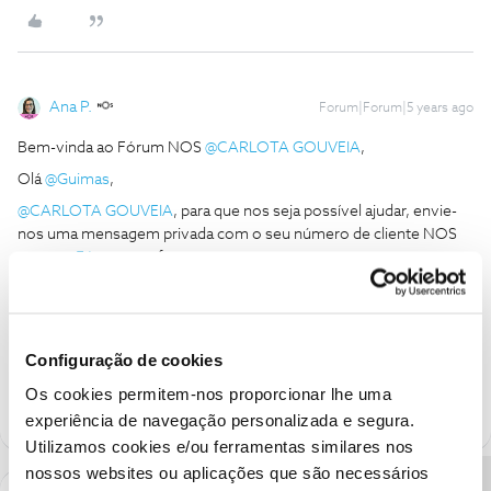
Ana P.
Forum|Forum|5 years ago
Bem-vinda ao Fórum NOS
@CARLOTA GOUVEIA
,
Olá
@Guimas
,
@CARLOTA GOUVEIA
, para que nos seja possível ajudar, envie-
nos uma mensagem privada com o seu número de cliente NOS
para o
@Fórum
, por favor.
Obrigada
Ajude a comunidade a encontrar informação relevante. Marque
Configuração de cookies
como "Melhor Resposta" e faça "Like" nos melhores comentários.
Os cookies permitem-nos proporcionar lhe uma
experiência de navegação personalizada e segura.
Utilizamos cookies e/ou ferramentas similares nos
nossos websites ou aplicações que são necessários