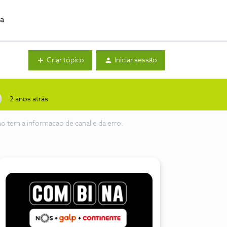
da
Criar tópico
Iniciar sessão
2 anos atrás
o tem a informacao de canal e da erro.