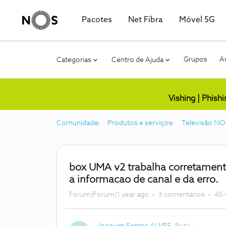
Pacotes
Net Fibra
Móvel 5G
Grupos
As
Categorias
Centro de Ajuda
Vishing | Phish
Comunidade
Produtos e serviços
Televisão NO
box UMA v2 trabalha corretament
a informacao de canal e da erro.
Forum|Forum|1 year ago
3 comentários
45 