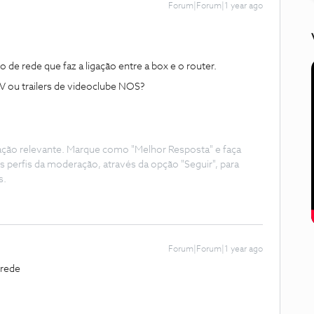
Forum|Forum|1 year ago
 de rede que faz a ligação entre a box e o router.
 ou trailers de videoclube NOS?
ação relevante. Marque como "Melhor Resposta" e faça
s perfis da moderação, através da opção "Seguir", para
s.
Forum|Forum|1 year ago
 rede