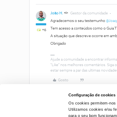
João H.
Gestor da comunidade
Agradecemos o seu testemunho ​
@Joaq
Tem acesso a conteúdos como o Guia TV
+6
A situação que descreve ocorre em amb
Obrigado
Ajude a comunidade a encontrar inform
"Like" nos melhores comentários. Siga o
estar sempre a par das ultimas novidade
Gosto
Configuração de cookies
Os cookies permitem-nos 
Utilizamos cookies e/ou f
para o seu bom funcioname