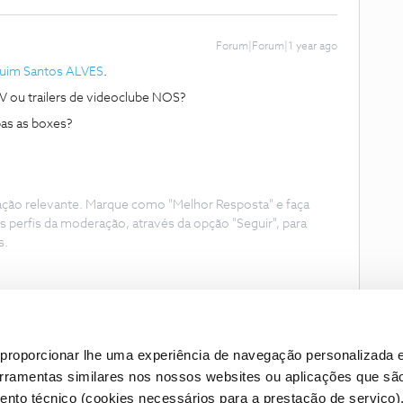
Forum|Forum|1 year ago
uim Santos ALVES
.
 ou trailers de videoclube NOS?
as as boxes?
ação relevante. Marque como "Melhor Resposta" e faça
s perfis da moderação, através da opção "Seguir", para
s.
proporcionar lhe uma experiência de navegação personalizada e
erramentas similares nos nossos websites ou aplicações que sã
nto técnico (cookies necessários para a prestação de serviço)