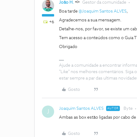
João H.
Gestor da comunidade
Boa tarde ​
@Joaquim Santos ALVES
,
Agradecemos a sua mensagem.
+6
Detalhe-nos, por favor, se existe um cabo
Tem acesso a conteúdos como o Guia TV
Obrigado
Ajude a comunidade a encontrar inform
"Like" nos melhores comentários. Siga o
estar sempre a par das ultimas novidade
Gosto
Joaquim Santos ALVES
Byte
AUTOR
J
Ambas as box estão ligadas por cabo de
Gosto