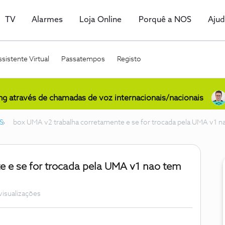
TV
Alarmes
Loja Online
Porquê a NOS
Aju
sistente Virtual
Passatempos
Registo
ing através de chamadas de voz internacionais/nacionais
S
box UMA v2 trabalha corretamente e se for trocada pela UMA v1 na
e e se for trocada pela UMA v1 nao tem
visualizações