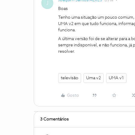
Joaquim Santos ALVES
Byte
J
Boas
Tenho uma situação um pouco comum, em
UMA v2 em que tudo funciona, informaçã
funciona.
A última versão foi de se alterar para 
sempre indisponível, e não funciona, j
resolver.
televisão
Uma v2
UMA v1
Gosto
3 Comentários