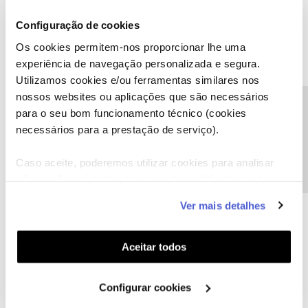
Configuração de cookies
Octávio Silva
AUTOR
Forum|Forum|5 years ago
O
Os cookies permitem-nos proporcionar lhe uma
experiência de navegação personalizada e segura.
Olá
@Octávio Silva
,
Utilizamos cookies e/ou ferramentas similares nos
Lamentamos a situação.
nossos websites ou aplicações que são necessários
Precisa de ajuda?
Confirmamos que houve uma questão técnica geral, mas que já
para o seu bom funcionamento técnico (cookies
se encontra resolvida.
necessários para a prestação de serviço).
Diga-nos, por favor, se já consegue aceder aos canais.
Caso aceite, poderemos utilizar cookies para analisar
Obrigada
informação estatística (cookies de analítica), adaptar
Boa tarde
@Inês B.
este serviço às suas preferências e apresentar-lhe
Hoje de manhã o técnico ligou e resolveu o problema.
Ver mais detalhes
funcionalidades (cookies de personalização e
Obrigado
funcionalidade) e adaptar anúncios aos seus interesses
(cookies de publicidade personalizada). Pode gerir a
Aceitar todos
utilização dos cookies clicando em "
Configurar
Cookies
".
Configurar cookies