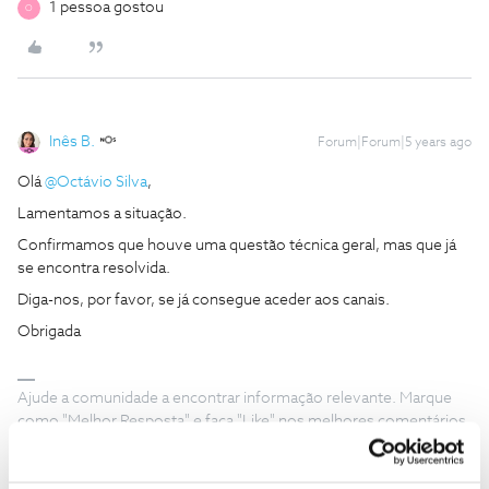
1 pessoa gostou
O
Inês B.
Forum|Forum|5 years ago
Olá
@Octávio Silva
,
Lamentamos a situação.
Confirmamos que houve uma questão técnica geral, mas que já
se encontra resolvida.
Diga-nos, por favor, se já consegue aceder aos canais.
Obrigada
Ajude a comunidade a encontrar informação relevante. Marque
como "Melhor Resposta" e faça "Like" nos melhores comentários.