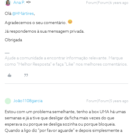
Ana P.
Forum|Forum|6 years ago
Olá
@HMártires
,
Agradecemos o seu comentário.
Já respondemos à sua mensagem privada.
Obrigada
Ajude a comunidade a encontrar informação relevante. Marque
como "Melhor Resposta" e faça "Like" nos melhores comentários.
João1108garcia
Forum|Forum|5 years ago
J
Estou com um problema semelhante, tenho a box UMA há umas
semanas e já a tive que desligar da ficha mais vezes do que
esperava ou porque se desliga sozinha ou porque bloqueia.
Quando a ligo diz "por favor aguarde" e depois simplesmente a