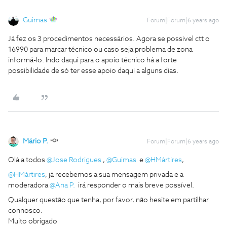
Guimas
Forum|Forum|6 years ago
Já fez os 3 procedimentos necessários. Agora se possivel ctt o
16990 para marcar técnico ou caso seja problema de zona
informá-lo. Indo daqui para o apoio técnico há a forte
possibilidade de só ter esse apoio daqui a alguns dias.
Mário P.
Forum|Forum|6 years ago
Olá a todos
@Jose Rodrigues
,
@Guimas
e
@HMártires
,
@HMártires
, já recebemos a sua mensagem privada e a
moderadora
@Ana P.
irá responder o mais breve possível.
Qualquer questão que tenha, por favor, não hesite em partilhar
connosco.
Muito obrigado