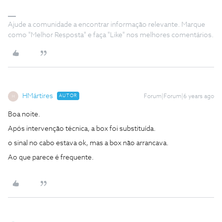
Ajude a comunidade a encontrar informação relevante. Marque
como "Melhor Resposta" e faça "Like" nos melhores comentários.
HMártires
AUTOR
Forum|Forum|6 years ago
H
Boa noite.
Após intervenção técnica, a box foi substituída.
o sinal no cabo estava ok, mas a box não arrancava.
Ao que parece é frequente.