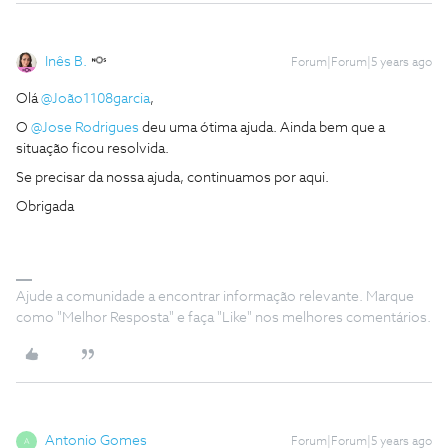
Inês B.
Forum|Forum|5 years ago
Olá
@João1108garcia
,
O
@Jose Rodrigues
deu uma ótima ajuda. Ainda bem que a
situação ficou resolvida.
Se precisar da nossa ajuda, continuamos por aqui.
Obrigada
Ajude a comunidade a encontrar informação relevante. Marque
como "Melhor Resposta" e faça "Like" nos melhores comentários.
Antonio Gomes
Forum|Forum|5 years ago
A