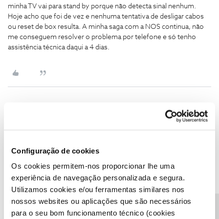
minha TV vai para stand by porque não detecta sinal nenhum.
Hoje acho que foi de vez e nenhuma tentativa de desligar cabos
ou reset de box resulta. A minha saga com a NOS continua, não
me conseguem resolver o problema por telefone e só tenho
assistência técnica daqui a 4 dias.
Jose Rodrigues
Forum|Forum|5 years ago
Estou com um problema semelhante, tenho a box UMA há umas
semanas e já a tive que desligar da ficha mais vezes do que
Configuração de cookies
esperava ou porque se desliga sozinha ou porque bloqueia.
Quando a ligo diz "por favor aguarde" e depois simplesmente a
Os cookies permitem-nos proporcionar lhe uma
minha TV vai para stand by porque não detecta sinal nenhum.
experiência de navegação personalizada e segura.
Hoje acho que foi de vez e nenhuma tentativa de desligar cabos
Utilizamos cookies e/ou ferramentas similares nos
ou reset de box resulta. A minha saga com a NOS continua, não
nossos websites ou aplicações que são necessários
me conseguem resolver o problema por telefone e só tenho
para o seu bom funcionamento técnico (cookies
assistência técnica daqui a 4 dias.