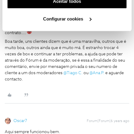
(cookies de publicidade personalizada). Pode gerir a
Aceitar todos
de não ter qualidade 4 K , quando a ligo fica o ecran da TV sempre
utilização dos cookies clicando em "
Configurar
azulado, para que ela volte ao normal tenho que a desligar da
corrente para ela reiniciar, uma vez que não tem botão de desligar.
Cookies
".
Configurar cookies
Ah! e como a box aquece muito quase que dá para fritar um ovo
em cima dela. Uma vergonha, e ainda tenho mais um ano de
contrato….
Boa tarde, uns clientes dizem que é uma maravilha, outros que é
muito boa, outros ainda que é muito má. É estranho trocar 4
vezes de box e continuar a ter problemas, a ajuda que pode ter
através do Fórum é da moderação, se é essa a finalidade do seu
comentário, envie por mensagem privada o seu numero de
cliente a um dos moderadores
@Tiago C.
ou
@Ana P.
e aguarde
contacto.
Oscar7
Forum|Forum|6 years ago
Aqui sempre funcionou bem.