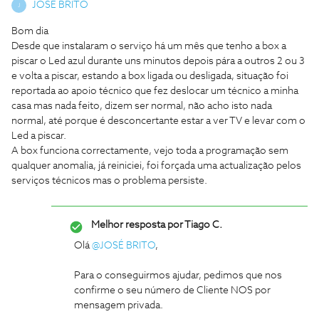
JOSÉ BRITO
J
Bom dia
Desde que instalaram o serviço há um mês que tenho a box a
piscar o Led azul durante uns minutos depois pára a outros 2 ou 3
e volta a piscar, estando a box ligada ou desligada, situação foi
reportada ao apoio técnico que fez deslocar um técnico a minha
casa mas nada feito, dizem ser normal, não acho isto nada
normal, até porque é desconcertante estar a ver TV e levar com o
Led a piscar.
A box funciona correctamente, vejo toda a programação sem
qualquer anomalia, já reiniciei, foi forçada uma actualização pelos
serviços técnicos mas o problema persiste.
Melhor resposta por
Tiago C.
Olá
@JOSÉ BRITO
,
Para o conseguirmos ajudar, pedimos que nos
confirme o seu número de Cliente NOS por
mensagem privada.