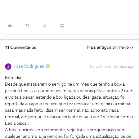
Mais antigos primeiro
11 Comentários
Jose Rodrigues
Forum|Forum|6 years ago
Bom dia
Desde que instalaram o serviço há um mês que tenho a box a
piscar o Led azul durante uns minutos depois pára a outros 2 ou 3
e volta a piscar, estando a box ligada ou desligada, situação foi
reportada ao apoio técnico que fez deslocar um técnico a minha
casa mas nada feito, dizem ser normal, não acho isto nada
normal, até porque é desconcertante estar a ver TV e levar com o
Led a piscar.
A box funciona correctamente, vejo toda a programação sem
qualquer anomalia, já reiniciei, foi forçada uma actualização pelos