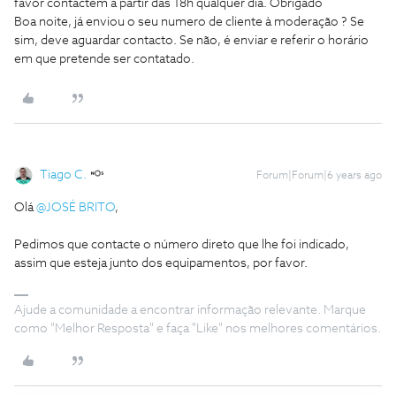
favor contactem a partir das 18h qualquer dia. Obrigado
Boa noite, já enviou o seu numero de cliente à moderação ? Se
sim, deve aguardar contacto. Se não, é enviar e referir o horário
em que pretende ser contatado.
Tiago C.
Forum|Forum|6 years ago
Olá
@JOSÉ BRITO
,
Pedimos que contacte o número direto que lhe foi indicado,
assim que esteja junto dos equipamentos, por favor.
Ajude a comunidade a encontrar informação relevante. Marque
como "Melhor Resposta" e faça "Like" nos melhores comentários.