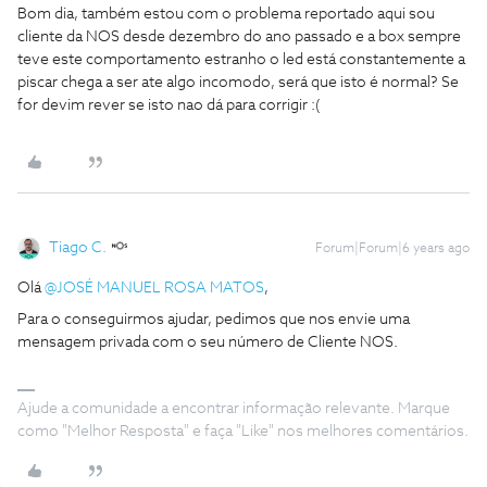
Bom dia, também estou com o problema reportado aqui sou
cliente da NOS desde dezembro do ano passado e a box sempre
teve este comportamento estranho o led está constantemente a
piscar chega a ser ate algo incomodo, será que isto é normal? Se
for devim rever se isto nao dá para corrigir :(
Tiago C.
Forum|Forum|6 years ago
Olá
@JOSÉ MANUEL ROSA MATOS
,
Para o conseguirmos ajudar, pedimos que nos envie uma
mensagem privada com o seu número de Cliente NOS.
Ajude a comunidade a encontrar informação relevante. Marque
como "Melhor Resposta" e faça "Like" nos melhores comentários.