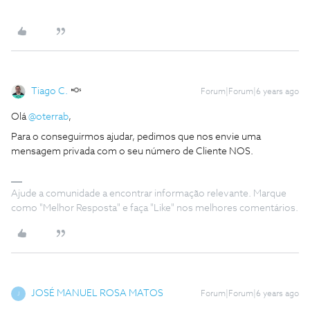
Tiago C.
Forum|Forum|6 years ago
Olá
@oterrab
,
Para o conseguirmos ajudar, pedimos que nos envie uma
mensagem privada com o seu número de Cliente NOS.
Ajude a comunidade a encontrar informação relevante. Marque
como "Melhor Resposta" e faça "Like" nos melhores comentários.
JOSÉ MANUEL ROSA MATOS
Forum|Forum|6 years ago
J