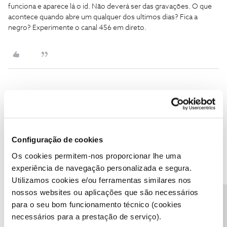
funciona e aparece lá o id. Não deverá ser das gravações. O que
acontece quando abre um qualquer dos ultimos dias? Fica a
negro? Experimente o canal 456 em direto.
Rita Salgueirinho
AUTOR
Forum|Forum|6 years ago
R
A visualização dos últimos dias também não funciona; as opções
que aparecem são: “Relacionados”, “Gosto”, “Não gosto”. O canal
456 diz que a minha box está activa. E, ao 11º dia, após o
Configuração de cookies
problema surgir… continuo a aguardar o contacto da equipe
Os cookies permitem-nos proporcionar lhe uma
informática! A NOS no seu melhor. Agradeço todas as sugestões
experiência de navegação personalizada e segura.
mas já não vejo outra maneira senão cancelar um srviço pelo qual
Utilizamos cookies e/ou ferramentas similares nos
estou a pagar e do qual não consigo usufruir!
nossos websites ou aplicações que são necessários
Precisa de ajuda?
para o seu bom funcionamento técnico (cookies
necessários para a prestação de serviço).