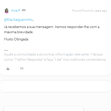
Ana P.
Forum|Forum|6 years ago
@Rita Salgueirinho
,
Já recebemos a sua mensagem. Iremos responder-lhe com a
máxima brevidade.
Muito Obrigada
Ajude a comunidade a encontrar informação relevante. Marque
como "Melhor Resposta" e faça "Like" nos melhores comentários.