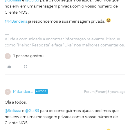
@Sofiaaa
e
@Gui83
para os conseguirmos ajudar, pedimos que
nos enviem uma mensagem privada com o vosso número de
Cliente NOS.
@MBandeira
já respondemos à sua mensagem privada.
Ajude a comunidade a encontrar informação relevante. Marque
como "Melhor Resposta" e faça "Like" nos melhores comentários.
1 pessoa gostou
M
MBandeira
AUTOR
Forum|Forum|6 years ago
M
Olá a todos,
@Sofiaaa
e
@Gui83
para os conseguirmos ajudar, pedimos que
nos enviem uma mensagem privada com o vosso número de
Cliente NOS.