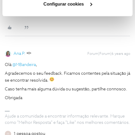
Obrigado e Cumprimentos,
Configurar cookies
Mbandeira
Ana P.
Forum|Forum|6 years ago
Olá
@MBandeira
,
Agradecemos o seu feedback. Ficamos contentes pela situação já
se encontrar resolvida.
Caso tenha mais alguma dúvida ou sugestão, partilhe connosco.
Obrigada
Ajude a comunidade a encontrar informação relevante. Marque
como "Melhor Resposta" e faça "Like" nos melhores comentários.
1 pessoa gostou
M