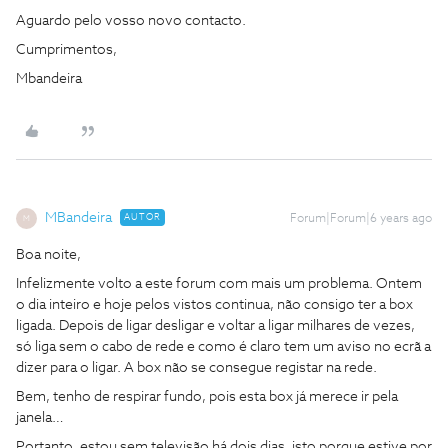
Aguardo pelo vosso novo contacto.
Cumprimentos,
Mbandeira
MBandeira
AUTOR
Forum|Forum|6 years ago
M
Boa noite,
Infelizmente volto a este forum com mais um problema. Ontem
o dia inteiro e hoje pelos vistos continua, não consigo ter a box
ligada. Depois de ligar desligar e voltar a ligar milhares de vezes,
só liga sem o cabo de rede e como é claro tem um aviso no ecrã a
dizer para o ligar. A box não se consegue registar na rede.
Bem, tenho de respirar fundo, pois esta box já merece ir pela
janela…
Portanto, estou sem televisão há dois dias, isto porque estive por