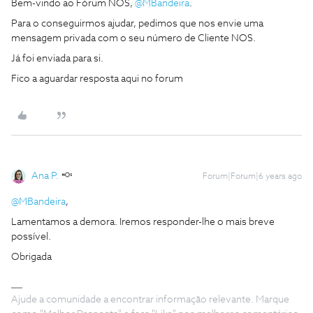
Bem-vindo ao Fórum NOS,
@MBandeira
.
Para o conseguirmos ajudar, pedimos que nos envie uma
mensagem privada com o seu número de Cliente NOS.
Já foi enviada para si.
Fico a aguardar resposta aqui no forum
Ana P.
Forum|Forum|6 years ago
@MBandeira
,
Lamentamos a demora. Iremos responder-lhe o mais breve
possível.
Obrigada
Ajude a comunidade a encontrar informação relevante. Marque