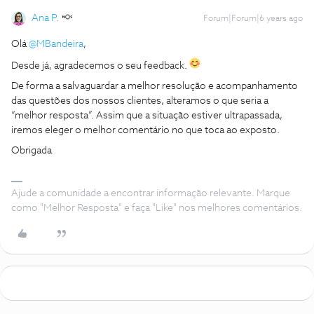
Ana P.
Forum|Forum|6 years ago
Olá
@MBandeira
,
Desde já, agradecemos o seu feedback.
De forma a salvaguardar a melhor resolução e acompanhamento
das questões dos nossos clientes, alteramos o que seria a
“melhor resposta”. Assim que a situação estiver ultrapassada,
iremos eleger o melhor comentário no que toca ao exposto.
Obrigada
Ajude a comunidade a encontrar informação relevante. Marque
como "Melhor Resposta" e faça "Like" nos melhores comentários.