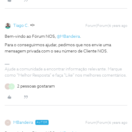
Tiago C.
Forum|Forum|6 years ago
Bem-vindo ao Fórum NOS,
@MBandeira
.
Para o conseguirmos ajudar, pedimos que nos envie uma
mensagem privada com o seu número de Cliente NOS.
Ajude a comunidade a encontrar informação relevante. Marque
como "Melhor Resposta" e faça "Like" nos melhores comentários.
2 pessoas gostaram
M
A
MBandeira
AUTOR
Forum|Forum|6 years ago
M