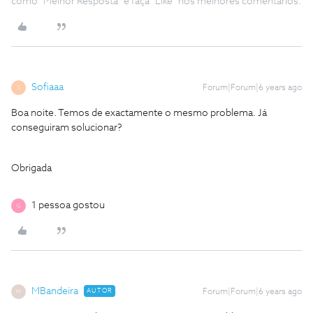
como "Melhor Resposta" e faça "Like" nos melhores comentários.
Sofiaaa
Forum|Forum|6 years ago
S
Boa noite. Temos de exactamente o mesmo problema. Já
conseguiram solucionar?
Obrigada
1 pessoa gostou
G
MBandeira
AUTOR
Forum|Forum|6 years ago
M