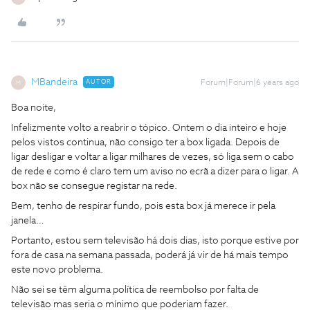
MBandeira
AUTOR
Forum|Forum|6 years ago
M
Boa noite,
Infelizmente volto a reabrir o tópico. Ontem o dia inteiro e hoje
pelos vistos continua, não consigo ter a box ligada. Depois de
ligar desligar e voltar a ligar milhares de vezes, só liga sem o cabo
de rede e como é claro tem um aviso no ecrã a dizer para o ligar. A
box não se consegue registar na rede.
Bem, tenho de respirar fundo, pois esta box já merece ir pela
janela…
Portanto, estou sem televisão há dois dias, isto porque estive por
fora de casa na semana passada, poderá já vir de há mais tempo
este novo problema.
Não sei se têm alguma política de reembolso por falta de
televisão mas seria o mínimo que poderiam fazer.