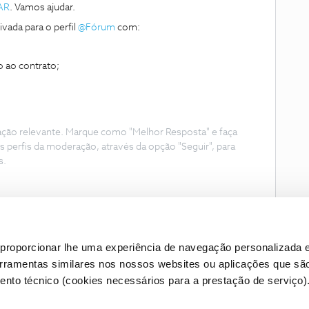
AR
. Vamos ajudar.
vada para o perfil
@Fórum
com:
 ao contrato;
ação relevante. Marque como "Melhor Resposta" e faça
s perfis da moderação, através da opção "Seguir", para
s.
proporcionar lhe uma experiência de navegação personalizada e
erramentas similares nos nossos websites ou aplicações que sã
nto técnico (cookies necessários para a prestação de serviço)