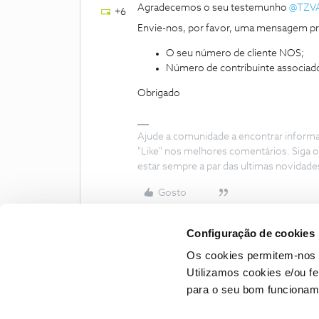
Agradecemos o seu testemunho
@TZV
+6
Envie-nos, por favor, uma mensagem pri
O seu número de cliente NOS;
Número de contribuinte associado
Obrigado
Ajude a comunidade a encontrar inform
"Like" nos melhores comentários. Siga o
estar sempre a par das ultimas novidade
Gosto
Configuração de cookies
Os cookies permitem-nos 
Utilizamos cookies e/ou f
para o seu bom funcioname