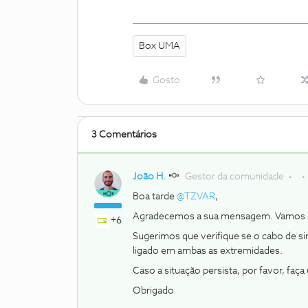
Box UMA
Gosto
3 Comentários
João H.
Gestor da comunidade
Boa tarde
@TZVAR
,
Agradecemos a sua mensagem. Vamos a
+6
Sugerimos que verifique se o cabo de si
ligado em ambas as extremidades.
Caso a situação persista, por favor, faç
Obrigado