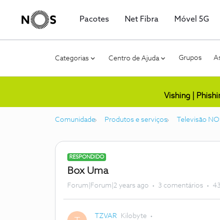
Pacotes
Net Fibra
Móvel 5G
Grupos
As
Categorias
Centro de Ajuda
Vishing | Phish
Comunidade
Produtos e serviços
Televisão NO
RESPONDIDO
Box Uma
Forum|Forum|2 years ago
3 comentários
43
TZVAR
Kilobyte