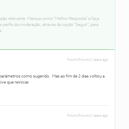
ação relevante. Marque como "Melhor Resposta" e faça
s perfis da moderação, através da opção "Seguir", para
s.
Forum|Forum|2 years ago
s parâmetros como sugerido. Mas ao fim de 2 dias voltou a
ive que reiniciar.
Forum|Forum|2 years ago