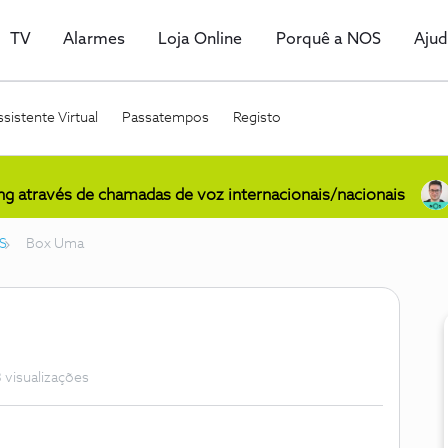
TV
Alarmes
Loja Online
Porquê a NOS
Aju
sistente Virtual
Passatempos
Registo
ing através de chamadas de voz internacionais/nacionais
S
Box Uma
 visualizações