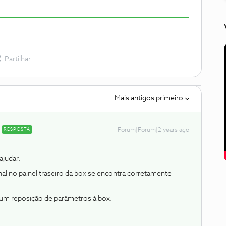
Partilhar
Mais antigos primeiro
RESPOSTA
Forum|Forum|2 years ago
judar.
nal no painel traseiro da box se encontra corretamente
a um reposição de parâmetros à box.