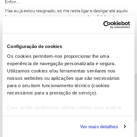
Enfim.…
Mas eu já estou resignado, só me resta ligar e desligar até aquilo
funcionar e esperar pacientemente que acabe a fidelização, o que
graças a Deus falta pouco.
Obrigado pela ajuda!
Configuração de cookies
Atentamente
Os cookies permitem-nos proporcionar lhe uma
experiência de navegação personalizada e segura.
Utilizamos cookies e/ou ferramentas similares nos
nossos websites ou aplicações que são necessários
Precisa de ajuda?
para o seu bom funcionamento técnico (cookies
Mário P.
Forum|Forum|5 years ago
necessários para a prestação de serviço).
Olá
@BrunoRodrigues83
,
Caso aceite, poderemos utilizar cookies para analisar
Nós sugerimos alterar a tomada para conseguirmos despistar o
informação estatística (cookies de analítica), adaptar
que se passa.
Compreendemos o que nos indica, no entanto, estamos aqui
este serviço às suas preferências e apresentar-lhe
Ver mais detalhes
para ajudar e, por isso, pedimos a sua cooperação. Envie-nos, por
funcionalidades (cookies de personalização e
favor, uma mensagem privada com o seu número de cliente para
funcionalidade) e adaptar anúncios aos seus interesses