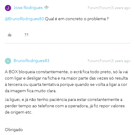
Jose Rodrigues
Forum|Forum|5 years ago
@BrunoRodrigues83
Qual é em concreto o problema ?
BrunoRodrigues83
Forum|Forum|5 years ago
B
A BOX bloqueia constantemente, o ecrã fica todo preto, só la vai
com ligar e desligar na ficha e na maior parte das vezes só resulta
á terceira ou quarta tentativa porque quando se volta a ligar a cor
da imagem fica muito clara.
Ja liguei, e já não tenho paciência para estar constantemente a
perder tempo ao telefone com a operadora, já fiz repor valores
de origem etc.
Obrigado