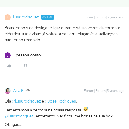
luis8rodriguez
AUTOR
Forum|Forum|5 years ago
L
Boas, depois de desligar e ligar durante várias vezes da corrente
eléctrica, a televisão já voltou a dar, em relação às atualizações,
nao tenho recebido.
1 pessoa gostou
Ana P.
Forum|Forum|5 years ago
Olá
@luis8rodriguez
e
@Jose Rodrigues
,
Lamentamos a demora na nossa resposta.
@luis8rodriguez
, entretanto, verificou melhorias na sua box?
Obrigada