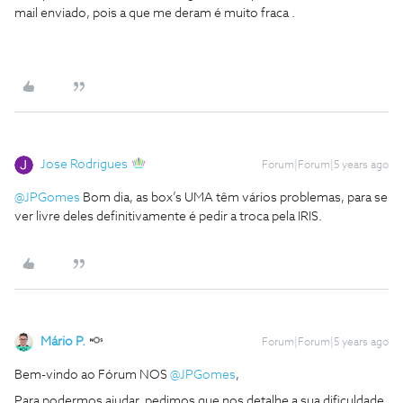
mail enviado, pois a que me deram é muito fraca .
Jose Rodrigues
Forum|Forum|5 years ago
@JPGomes
Bom dia, as box’s UMA têm vários problemas, para se
ver livre deles definitivamente é pedir a troca pela IRIS.
Mário P.
Forum|Forum|5 years ago
Bem-vindo ao Fórum NOS
@JPGomes
,
Para podermos ajudar, pedimos que nos detalhe a sua dificuldade