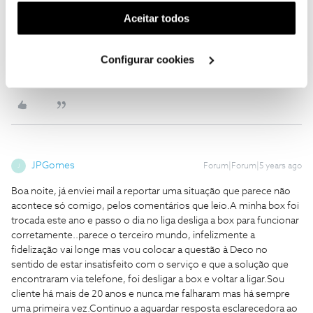
o perfil
@Fórum
, por favor.
(cookies de publicidade personalizada). Pode gerir a
Aceitar todos
Obrigado
utilização dos cookies clicando em "
Configurar
Cookies
".
Configurar cookies
Ajude a comunidade a encontrar informação relevante. Marque
como "Melhor Resposta" e faça "Like" nos melhores comentários.
JPGomes
Forum|Forum|5 years ago
J
Boa noite, já enviei mail a reportar uma situação que parece não
acontece só comigo, pelos comentários que leio.A minha box foi
trocada este ano e passo o dia no liga desliga a box para funcionar
corretamente..parece o terceiro mundo, infelizmente a
fidelização vai longe mas vou colocar a questão à Deco no
sentido de estar insatisfeito com o serviço e que a solução que
encontraram via telefone, foi desligar a box e voltar a ligar.Sou
cliente há mais de 20 anos e nunca me falharam mas há sempre
uma primeira vez.Continuo a aguardar resposta esclarecedora ao