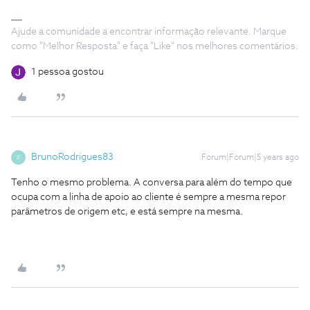
Ajude a comunidade a encontrar informação relevante. Marque
como "Melhor Resposta" e faça "Like" nos melhores comentários.
1 pessoa gostou
BrunoRodrigues83
Forum|Forum|5 years ago
B
Tenho o mesmo problema. A conversa para além do tempo que
ocupa com a linha de apoio ao cliente é sempre a mesma repor
parâmetros de origem etc, e está sempre na mesma.