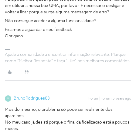
em utilizar a nossa box UMA, por favor. É necessário desligar e
voltar a ligar porque surge alguma mensagem de erro?
Não consegue aceder a alguma funcionalidade?
Ficamos a aguardar o seu feedback.
Obrigado
Ajude a comunidade a encontrar informação relevante. Marque
como "Melhor Resposta" e faça "Like" nos melhores comentários.
BrunoRodrigues83
Forum|Forum|5 years ago
B
Mais do mesmo, o problema só pode ser realmente dos
aparelhos.
No meu caso já desisti porque o final da fidelizacao está a poucos
meses.