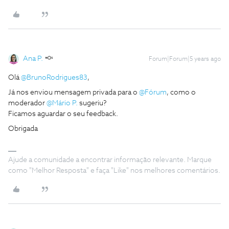
Ana P.
Forum|Forum|5 years ago
Olá
@BrunoRodrigues83
,
Já nos enviou mensagem privada para o
@Fórum
, como o
moderador
@Mário P.
sugeriu?
Ficamos aguardar o seu feedback.
Obrigada
Ajude a comunidade a encontrar informação relevante. Marque
como "Melhor Resposta" e faça "Like" nos melhores comentários.