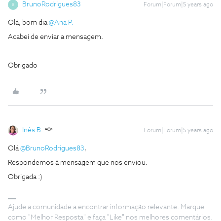
BrunoRodrigues83
Forum|Forum|5 years ago
B
Olá, bom dia
@Ana P.
Acabei de enviar a mensagem.
Obrigado
Inês B.
Forum|Forum|5 years ago
Olá
@BrunoRodrigues83
,
Respondemos à mensagem que nos enviou.
Obrigada :)
Ajude a comunidade a encontrar informação relevante. Marque
como "Melhor Resposta" e faça "Like" nos melhores comentários.