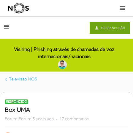
Menu
Iniciar sessão
Vishing | Phishing através de chamadas de voz
internacionais/nacionais
Televisão NOS
RESPONDIDO
Box UMA
Forum|Forum|5 years ago
17 comentários