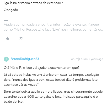
liga-la na primeira entrada da extensão?
Obrigado
Ajude a comunidade a encontrar informação relevante. Marque
como "Melhor Resposta" e faça "Like" nos melhores comentários.
BrunoRodrigues83
Forum|Forum|5 years ago
B
Olá Mário P. e isso vai ajudar exatamente em que?
Já cá esteve inclusive um técnico em casa faz tempo, a solução
dele: “nunca desligue a box, estas box só dão é problemas isto
acontece várias vezes”
Bem tentei deixar aquilo sempre ligado, mas sinceramente aquele
aparelho que a NOS tanto gaba, o local indicado para aquilo é o
balde do lixo.