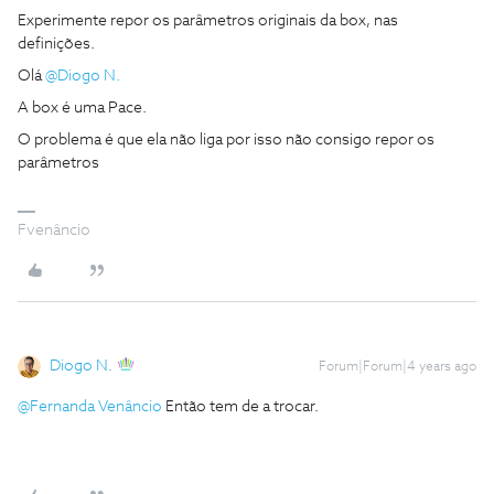
Experimente repor os parâmetros originais da box, nas
definições.
Olá
@Diogo N.
A box é uma Pace.
O problema é que ela não liga por isso não consigo repor os
parâmetros
Fvenâncio
Diogo N.
Forum|Forum|4 years ago
@Fernanda Venâncio
Então tem de a trocar.