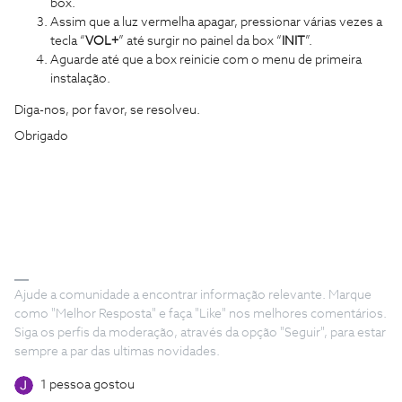
box.
Assim que a luz vermelha apagar, pressionar várias vezes a
tecla “
VOL+
” até surgir no painel da box “
INIT
”.
Aguarde até que a box reinicie com o menu de primeira
instalação.
Diga-nos, por favor, se resolveu.
Obrigado
Ajude a comunidade a encontrar informação relevante. Marque
como "Melhor Resposta" e faça "Like" nos melhores comentários.
Siga os perfis da moderação, através da opção "Seguir", para estar
sempre a par das ultimas novidades.
1 pessoa gostou