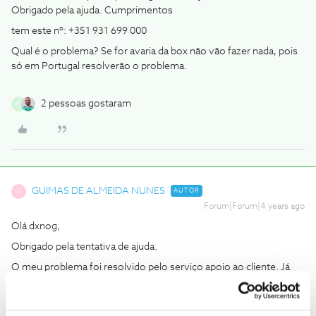
Obrigado pela ajuda. Cumprimentos
tem este nº: +351 931 699 000
Qual é o problema? Se for avaria da box não vão fazer nada, pois
só em Portugal resolverão o problema.
2 pessoas gostaram
M
GUIMAS DE ALMEIDA NUNES
AUTOR
G
Forum|Forum|4 years ago
Olá dxnog,
Obrigado pela tentativa de ajuda.
O meu problema foi resolvido pelo serviço apoio ao cliente. Já
havia muito tempo que a minha Box satélite não tinha sido
acesa… e foi então o cartão automaticamente desativado…