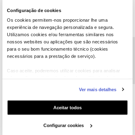
Isso já me tinha sucedido. Eu não conseguia era obter o numero
para ligar do estrangeiro (tinha um mas errado). Com a Google
Configuração de cookies
consegui obter o novo numero que é o seguinte :
Os cookies permitem-nos proporcionar lhe uma
+351 931 699 000
experiência de navegação personalizada e segura.
Cumprimentos.
Utilizamos cookies e/ou ferramentas similares nos
nossos websites ou aplicações que são necessários
Precisa de ajuda?
para o seu bom funcionamento técnico (cookies
necessários para a prestação de serviço).
1 pessoa gostou
Caso aceite, poderemos utilizar cookies para analisar
informação estatística (cookies de analítica), adaptar
este serviço às suas preferências e apresentar-lhe
Ver mais detalhes
funcionalidades (cookies de personalização e
funcionalidade) e adaptar anúncios aos seus interesses
João H.
Forum|Forum|4 years ago
(cookies de publicidade personalizada). Pode gerir a
Aceitar todos
Boa tarde,
utilização dos cookies clicando em "
Configurar
Agradecemos a sua mensagem
@GUIMAS DE ALMEIDA NUNES
.
Cookies
".
Configurar cookies
O
@dxnog
prestou uma boa ajuda.