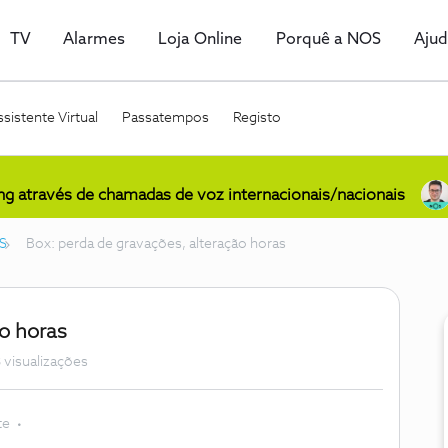
TV
Alarmes
Loja Online
Porquê a NOS
Aju
sistente Virtual
Passatempos
Registo
ing através de chamadas de voz internacionais/nacionais
S
Box: perda de gravações, alteração horas
ão horas
 visualizações
te