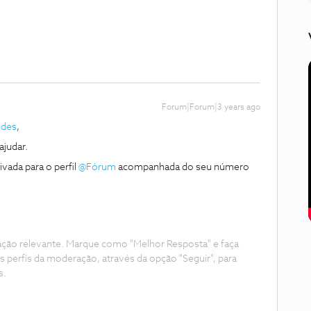
Forum|Forum|3 years ago
ndes
,
judar.
vada para o perfil
@Fórum
acompanhada do seu número
ação relevante. Marque como "Melhor Resposta" e faça
s perfis da moderação, através da opção "Seguir", para
s.