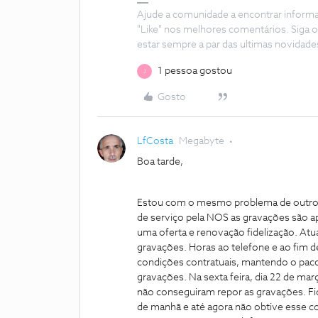
Ajude a comunidade a encontrar inform
"Like" nos melhores comentários. Siga o
estar sempre a par das ultimas novidade
1 pessoa gostou
J
Gosto
LfCosta
Megabyte
Boa tarde,
Estou com o mesmo problema de outros 
de serviço pela NOS as gravações são 
uma oferta e renovação fidelização. At
gravações. Horas ao telefone e ao fim 
condições contratuais, mantendo o paco
gravações. Na sexta feira, dia 22 de ma
não conseguiram repor as gravações. F
de manhã e até agora não obtive esse co