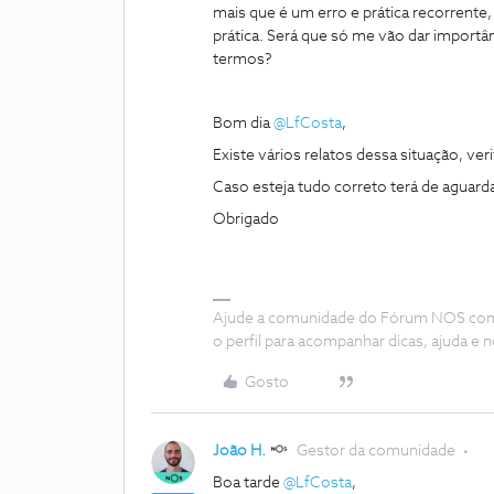
mais que é um erro e prática recorrente,
prática. Será que só me vão dar import
termos?
Bom dia
@LfCosta
,
Existe vários relatos dessa situação, v
Caso esteja tudo correto terá de aguar
Obrigado
Ajude a comunidade do Fórum NOS com “
o perfil para acompanhar dicas, ajuda 
Gosto
João H.
Gestor da comunidade
Boa tarde
@LfCosta
,