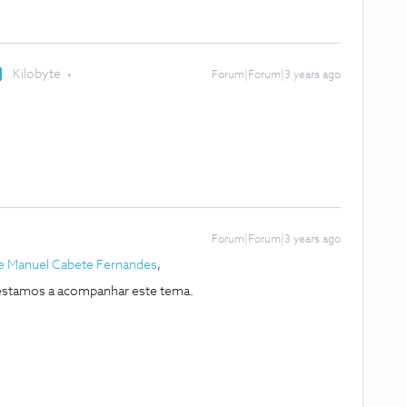
Kilobyte
Forum|Forum|3 years ago
Forum|Forum|3 years ago
e Manuel Cabete Fernandes
,
estamos a acompanhar este tema.