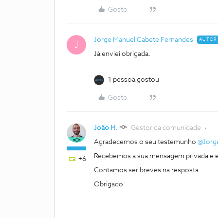
Gosto
Jorge Manuel Cabete Fernandes
AUTOR
J
Já enviei obrigada.
1 pessoa gostou
Gosto
João H.
Gestor da comunidade
Agradecemos o seu testemunho
@Jorg
Recebemos a sua mensagem privada e 
+6
Contamos ser breves na resposta.
Obrigado