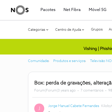
Pacotes
Net Fibra
Móvel 5G
Grupos
As
Categorias
Centro de Ajuda
Vishing | Phish
Comunidade
Produtos e serviços
Televisão NO
Box: perda de gravações, alteraç
Forum|Forum|3 years ago
7 comentários
98
Jorge Manuel Cabete Fernandes
Kiloby
J