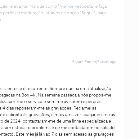
ação relevante. Marque como "Melhor Resposta" e faça
s perfis da moderação, através da opção "Seguir", para
s.
Forum|Forum|2 years ago
clientes e é recorrente. Sempre que há uma atualização
apagadas na Box 4K. Na semana passada a nós propos-me
ualizaram-me o serviço e sem me avisarem e perdi as
de 4 dias reposeram-me as gravações. Reclamei as
te e direito às gravações, e mais uma vez apagaram-me as
rço de 2024, contactaram-me de uma linha especializada e
icaram estudar o problema e de me contactarem no sábado
ntacto. Este mês já lá vão 7 dias sem acesso às gravações