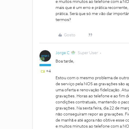
e muitos minutos ao telefone com a NOS.
mais que é um erro e prática recorrente,
prática. Será que só me vão dar import
termos?
Gosto
Jorge C
Super User
Boa tarde,
+4
Estou com o mesmo problema de outros 
de serviço pela NOS as gravações são 
uma oferta e renovação fidelização. At
gravações. Horas ao telefone e ao fim 
condições contratuais, mantendo o paco
gravações. Na sexta feira, dia 22 de ma
não conseguiram repor as gravações. F
de manhã e até agora não obtive esse co
e muitos minutos ao telefone com a NOS.