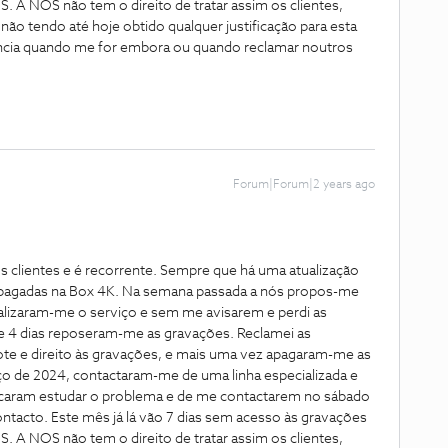
 A NOS não tem o direito de tratar assim os clientes,
 não tendo até hoje obtido qualquer justificação para esta
ância quando me for embora ou quando reclamar noutros
Forum|Forum|2 years ago
clientes e é recorrente. Sempre que há uma atualização
apagadas na Box 4K. Na semana passada a nós propos-me
ualizaram-me o serviço e sem me avisarem e perdi as
de 4 dias reposeram-me as gravações. Reclamei as
te e direito às gravações, e mais uma vez apagaram-me as
rço de 2024, contactaram-me de uma linha especializada e
icaram estudar o problema e de me contactarem no sábado
ntacto. Este mês já lá vão 7 dias sem acesso às gravações
 A NOS não tem o direito de tratar assim os clientes,