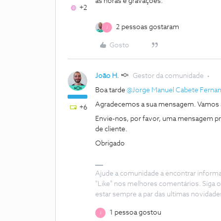
as horas e gravações.
+2
2 pessoas gostaram
J
Gosto
João H.
Gestor da comunidade
Boa tarde
@Jorge Manuel Cabete Ferna
Agradecemos a sua mensagem. Vamos a
+6
Envie-nos, por favor, uma mensagem pri
de cliente.
Obrigado
Ajude a comunidade a encontrar inform
"Like" nos melhores comentários. Siga o
estar sempre a par das ultimas novidade
1 pessoa gostou
J