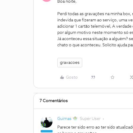
Boa noite,
Perdi todas as gravações na minha box, 
indevida que fizeram ao serviço, uma v
adicionar 1 cartão telemóvel, A verdade 
por algum motivo neste momento só est
Já aconteceu essa situação a alguém? se
chato o que aconteceu. Solicito ajuda pa
gravacoes
Gosto
7 Comentários
Guimas
Super User
Parece ter sido erro ao ter sido atualiz