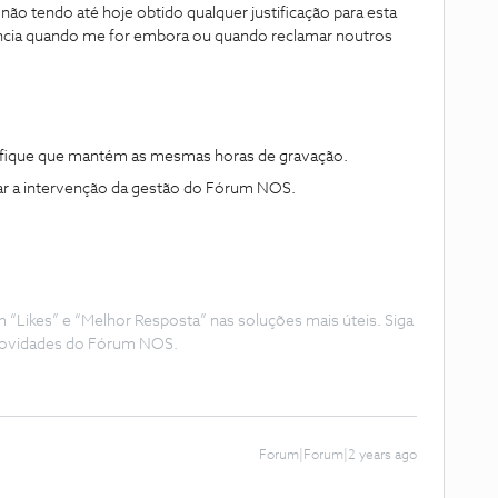
 não tendo até hoje obtido qualquer justificação para esta
ância quando me for embora ou quando reclamar noutros
erifique que mantém as mesmas horas de gravação.
dar a intervenção da gestão do Fórum NOS.
Likes” e “Melhor Resposta” nas soluções mais úteis. Siga
e novidades do Fórum NOS.
Forum|Forum|2 years ago