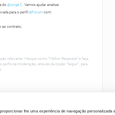
a do
@Jorge C
. Vamos ajudar analisar.
vada para o perfil
@Fórum
com:
 ao contrato;
ação relevante. Marque como "Melhor Resposta" e faça
s perfis da moderação, através da opção "Seguir", para
s.
proporcionar lhe uma experiência de navegação personalizada e