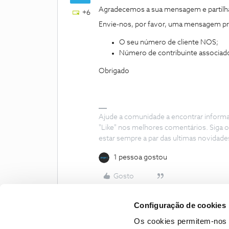
Agradecemos a sua mensagem e partilh
+6
Envie-nos, por favor, uma mensagem pri
O seu número de cliente NOS;
Número de contribuinte associado
Obrigado
Ajude a comunidade a encontrar inform
"Like" nos melhores comentários. Siga o
estar sempre a par das ultimas novidade
1 pessoa gostou
Gosto
Configuração de cookies
Os cookies permitem-nos 