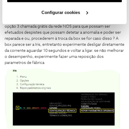
utilização dos cookies clicando em "
Configurar
luis mc falido
Cookies
".
Configurar cookies
Boa noite, já contactou o apoio técnico 16990 apoio técnico
opção 3 chamada grátis da rede NOS para que possam ser
efetuados despistes que possam detetar a anomalia e poder ser
reparada e ou, procederem à troca da box se for caso disso ? A
box parece ser a Iris, entretanto experimente desligar diretamente
da corrente aguardar 10 segundos e voltar a ligar. se não melhorar
o desempenho, experimente fazer uma reposição dos
parametros de fábrica