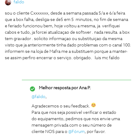
falido
sou o cliente Cxxxxxxx, desde a semana passada 5/a e 6/a feira
que a box falha, desliga-se de5 em 5 minutos, no fim de semana
e feriado funcionou bem, hoje voltou a mesma, ja verifiquei
cabos e tudo, ja forcei atualizaçao de softwer . nada resulta. a box
tem gravador . solicito informaçao ou substituiçao da mesma
visto que ja anteriormente tinha dado problemas com o canal 100.
informem se na loja de Mafra me a substituem porque a manter-
se assim perfiro encerrar o serviço. obrigado. luis mc falido
Melhor resposta por
Ana P.
@falido
,
Agradecemos o seu feedback.
Para que nos seja possível verificar o estado
do equipamento, pedimos que nos envie uma
mensagem privada com o seu número de
cliente NOS para o
@Fórum
, por favor.