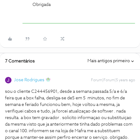
Obrigada
Mais antigos primeiro
7 Comentários
Jose Rodrigues
Forum|Forum|5 years ago
sou o cliente C244456901, desde a semana passada 5/a e 6/a
feira que a box falha, desliga-se de5 em 5 minutos, no fim de
semana e feriado funcionou bem, hoje voltou a mesma, ja
verifiquei cabos e tudo, ja forcei atualizaçao de softwer . nada
resulta. a box tem gravador . solicito informaçao ou substituiçao
da mesma visto que ja anteriormente tinha dado problemas com
o canal 100. informem se na loja de Mafra me a substituem
porque a manter-se assim perfiro encerrar o serviço. obrigado.