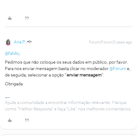
Ana P.
Forum|Forum|5 years ago
@falido
,
Pedimos que não coloque os seus dados em público, por favor.
Para nos enviar mensagem basta clicar no moderador
@Fórum
e,
de seguida, selecionar a opção “
enviar mensagem
”.
Obrigada
Ajude a comunidade a encontrar informação relevante. Marque
como "Melhor Resposta" e faça "Like" nos melhores comentários.