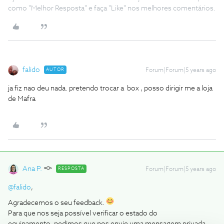
como "Melhor Resposta" e faça "Like" nos melhores comentários.
falido
AUTOR
Forum|Forum|5 years ago
ja fiz nao deu nada. pretendo trocar a box , posso dirigir me a loja
de Mafra
Ana P.
RESPOSTA
Forum|Forum|5 years ago
@falido
,
Agradecemos o seu feedback.
Para que nos seja possível verificar o estado do
equipamento, pedimos que nos envie uma mensagem privada