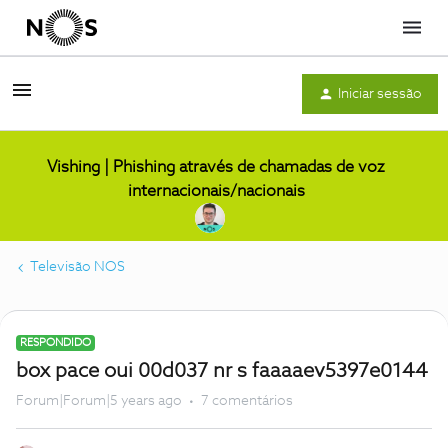
Menu
Iniciar sessão
Vishing | Phishing através de chamadas de voz
internacionais/nacionais
Televisão NOS
RESPONDIDO
box pace oui 00d037 nr s faaaaev5397e0144
Forum|Forum|5 years ago
7 comentários