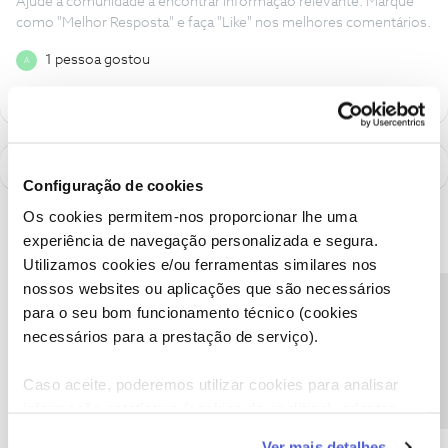
Ajude a comunidade a encontrar informação relevante. Marque
como "Melhor Resposta" e faça "Like" nos melhores comentários.
1 pessoa gostou
A
Configuração de cookies
Os cookies permitem-nos proporcionar lhe uma
experiência de navegação personalizada e segura.
Utilizamos cookies e/ou ferramentas similares nos
nossos websites ou aplicações que são necessários
Precisa de ajuda?
para o seu bom funcionamento técnico (cookies
necessários para a prestação de serviço).
Caso aceite, poderemos utilizar cookies para analisar
informação estatística (cookies de analítica), adaptar
este serviço às suas preferências e apresentar-lhe
A poupança que COMBINA
Ver mais detalhes