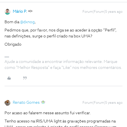
Mário P.
Forum|Forum|5 years ago
Bom dia
@dxnog
,
Pedimos que, por favor, nos diga se ao aceder à opção “Perfil”,
nas definições, surge o perfil criado na box UMA?
Obrigado
Ajude a comunidade a encontrar informação relevante. Marque
como "Melhor Resposta" e faça "Like" nos melhores comentários.
Renato Gomes
Forum|Forum|5 years ago
Por acaso ao falarem nesse assunto fui verificar.
Tenho acesso na IRIS/UMA light às gravações programadas na