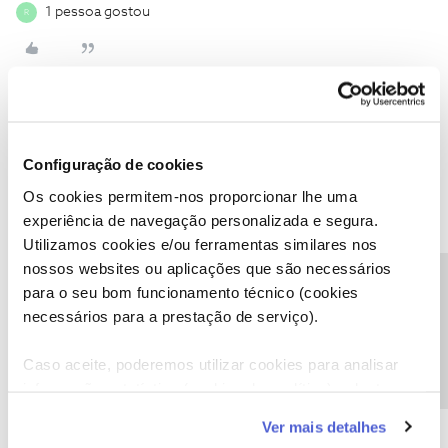
1 pessoa gostou
R
Ana P.
Forum|Forum|5 years ago
Configuração de cookies
@Renato Gomes
,
Os cookies permitem-nos proporcionar lhe uma
Seria possível efetuar uma reposição de valores originais, por
experiência de navegação personalizada e segura.
favor?
Utilizamos cookies e/ou ferramentas similares nos
Obrigada
nossos websites ou aplicações que são necessários
Precisa de ajuda?
para o seu bom funcionamento técnico (cookies
Ajude a comunidade a encontrar informação relevante. Marque
necessários para a prestação de serviço).
como "Melhor Resposta" e faça "Like" nos melhores comentários.
Caso aceite, poderemos utilizar cookies para analisar
informação estatística (cookies de analítica), adaptar
este serviço às suas preferências e apresentar-lhe
Ver mais detalhes
funcionalidades (cookies de personalização e