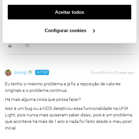
Ruilargo
funcionalidade) e adaptar anúncios aos seus interesses
Forum|Forum|5 years ago
R
(cookies de publicidade personalizada). Pode gerir a
Aceitar todos
Eu tenho o mesmo problema e já fiz a reposição de valores
utilização dos cookies clicando em "
Configurar
originais e o problema continua.
Cookies
".
Há mais alguma coisa que possa fazer?
Configurar cookies
dxnog
AUTOR
Forum|Forum|5 years ago
Eu tenho o mesmo problema e já fiz a reposição de valores
originais e o problema continua.
Há mais alguma coisa que possa fazer?
Isso é um bug ou a NOS desativou essa funcionalidade na UMA
Light, pois nunca mais quiseram saber disso, pois é um problema
que acontece há mais de 1 ano e nada foi feito desde o meu post
inicial.