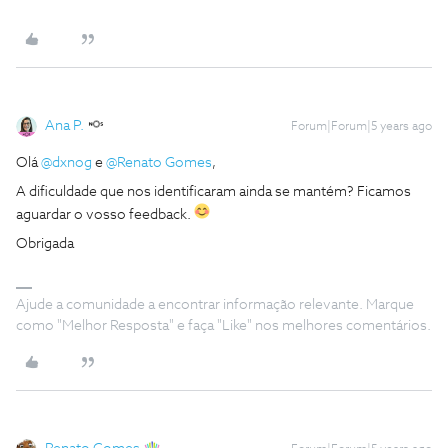
Ana P.
Forum|Forum|5 years ago
Olá
@dxnog
e
@Renato Gomes
,
A dificuldade que nos identificaram ainda se mantém? Ficamos
aguardar o vosso feedback.
Obrigada
Ajude a comunidade a encontrar informação relevante. Marque
como "Melhor Resposta" e faça "Like" nos melhores comentários.