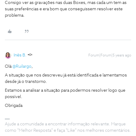
Consigo ver as gravações nas duas Boxes, mas cada um tem as
suas preferências e era bom que conseguissem resolver este
problema.
Inês B.
Forum|Forum|5 years ago
Olá
@Ruilargo
,
A situação que nos descreveu já está identificada e lamentamos
desde já o transtorno.
Estamos a analisar a situação para podermos resolver logo que
possível.
Obrigada
Ajude a comunidade a encontrar informação relevante. Marque
como "Melhor Resposta" e faça "Like" nos melhores comentários.