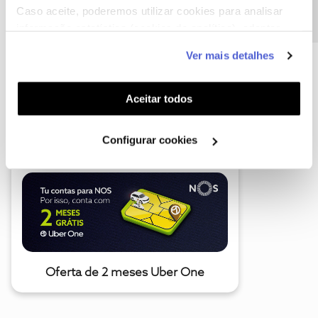
Caso aceite, poderemos utilizar cookies para analisar
informação estatística (cookies de analítica), adaptar
este serviço às suas preferências e apresentar-lhe
Ver mais detalhes
funcionalidades (cookies de personalização e
funcionalidade) e adaptar anúncios aos seus interesses
(cookies de publicidade personalizada). Pode gerir a
Aceitar todos
A poupança que COMBINA
utilização dos cookies clicando em "
Configurar
Cookies
".
Configurar cookies
Oferta de 2 meses Uber One