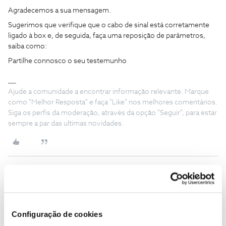
Agradecemos a sua mensagem.
Sugerimos que verifique que o cabo de sinal está corretamente
ligado à box e, de seguida, faça uma reposição de parâmetros,
saiba como:
Partilhe connosco o seu testemunho
Ajude a comunidade a encontrar informação relevante. Marque
como "Melhor Resposta" e faça "Like" nos melhores comentários.
Siga os perfis da moderação, através da opção "Seguir", para estar
sempre a par das ultimas novidades.
CP001
Forum|Forum|2 years ago
Boa tarde
@28Pintoana
Configuração de cookies