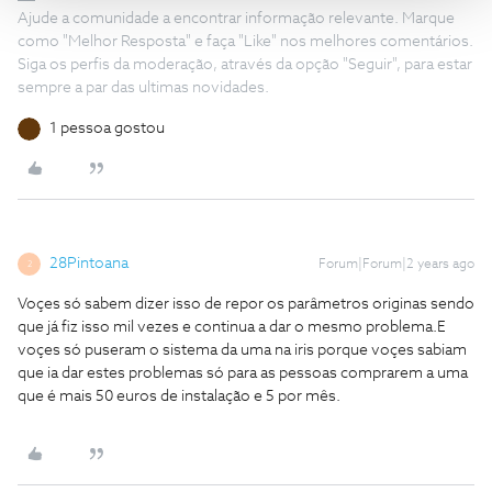
Ajude a comunidade a encontrar informação relevante. Marque
como "Melhor Resposta" e faça "Like" nos melhores comentários.
Siga os perfis da moderação, através da opção "Seguir", para estar
sempre a par das ultimas novidades.
1 pessoa gostou
28Pintoana
Forum|Forum|2 years ago
2
Voçes só sabem dizer isso de repor os parâmetros originas sendo
que já fiz isso mil vezes e continua a dar o mesmo problema.E
voçes só puseram o sistema da uma na iris porque voçes sabiam
que ia dar estes problemas só para as pessoas comprarem a uma
que é mais 50 euros de instalação e 5 por mês.