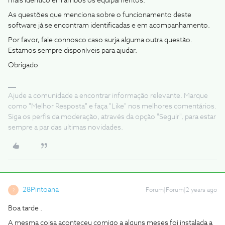
mais idêntico em ambos os equipamentos.
As questões que menciona sobre o funcionamento deste
software já se encontram identificadas e em acompanhamento.
Por favor, fale connosco caso surja alguma outra questão.
Estamos sempre disponíveis para ajudar.
Obrigado
Ajude a comunidade a encontrar informação relevante. Marque
como "Melhor Resposta" e faça "Like" nos melhores comentários.
Siga os perfis da moderação, através da opção "Seguir", para estar
sempre a par das ultimas novidades.
28Pintoana
Forum|Forum|2 years ago
2
Boa tarde .
A mesma coisa aconteceu comigo a alguns meses foi instalada a