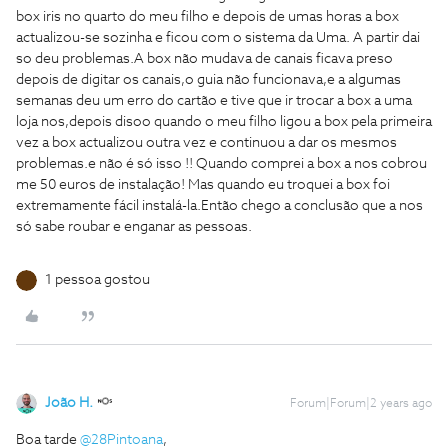
box iris no quarto do meu filho e depois de umas horas a box
actualizou-se sozinha e ficou com o sistema da Uma. A partir dai
so deu problemas.A box não mudava de canais ficava preso
depois de digitar os canais,o guia não funcionava,e a algumas
semanas deu um erro do cartão e tive que ir trocar a box a uma
loja nos,depois disoo quando o meu filho ligou a box pela primeira
vez a box actualizou outra vez e continuou a dar os mesmos
problemas.e não é só isso !! Quando comprei a box a nos cobrou
me 50 euros de instalação! Mas quando eu troquei a box foi
extremamente fácil instalá-la.Então chego a conclusão que a nos
só sabe roubar e enganar as pessoas.
1 pessoa gostou
João H.
Forum|Forum|2 years ago
Boa tarde
@28Pintoana
,