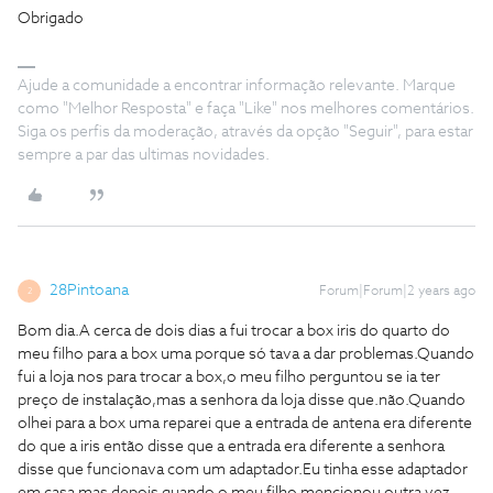
Obrigado
Ajude a comunidade a encontrar informação relevante. Marque
como "Melhor Resposta" e faça "Like" nos melhores comentários.
Siga os perfis da moderação, através da opção "Seguir", para estar
sempre a par das ultimas novidades.
28Pintoana
Forum|Forum|2 years ago
2
Bom dia.A cerca de dois dias a fui trocar a box iris do quarto do
meu filho para a box uma porque só tava a dar problemas.Quando
fui a loja nos para trocar a box,o meu filho perguntou se ia ter
preço de instalação,mas a senhora da loja disse que.não.Quando
olhei para a box uma reparei que a entrada de antena era diferente
do que a iris então disse que a entrada era diferente a senhora
disse que funcionava com um adaptador.Eu tinha esse adaptador