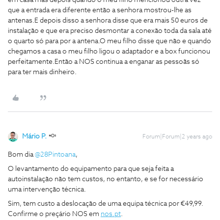
em casa mas depois quando o meu filho mencionou outra vez
que a entrada era diferente então a senhora mostrou-lhe as
antenas.E depois disso a senhora disse que era mais 50 euros de
instalação e que era preciso desmontar a conexão toda da sala até
o quarto só para por a antena.O meu filho disse que não e quando
chegamos a casa o meu filho ligou o adaptador e a box funcionou
perfeitamente.Então a NOS continua a enganar as pessoãs só
para ter mais dinheiro.
Mário P.
Forum|Forum|2 years ago
Bom dia
@28Pintoana
,
O levantamento do equipamento para que seja feita a
autoinstalação não tem custos, no entanto, e se for necessário
uma intervenção técnica.
Sim, tem custo a deslocação de uma equipa técnica por €49,99.
Confirme o preçário NOS em
nos.pt
.