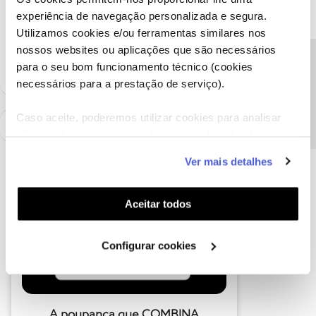
experiência de navegação personalizada e segura.
Arcelino Cardoso
AUTOR
Forum|Forum|8 years ago
A
Utilizamos cookies e/ou ferramentas similares nos
Box sem problema algum. Obrigado
nossos websites ou aplicações que são necessários
Precisa de ajuda?
para o seu bom funcionamento técnico (cookies
necessários para a prestação de serviço).
Caso aceite, poderemos utilizar cookies para analisar
informação estatística (cookies de analítica), adaptar
este serviço às suas preferências e apresentar-lhe
Ver mais detalhes
funcionalidades (cookies de personalização e
funcionalidade) e adaptar anúncios aos seus interesses
(cookies de publicidade personalizada). Pode gerir a
Aceitar todos
utilização dos cookies clicando em "
Configurar
Cookies
".
Configurar cookies
A poupança que COMBINA