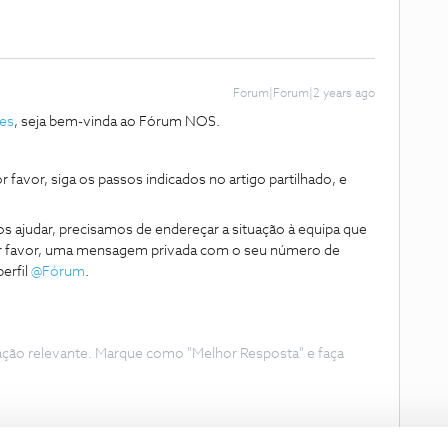
Forum|Forum|2 years ago
ões
, seja bem-vinda ao Fórum NOS.
r favor, siga os passos indicados no artigo partilhado, e
 ajudar, precisamos de endereçar a situação à equipa que
por favor, uma mensagem privada com o seu número de
erfil
@Fórum
.
ação relevante. Marque como "Melhor Resposta" e faça