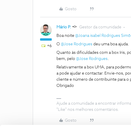
Gosto
Mário P.
Gestor da comunidade
Boa noite
@Joana isabel Rodrigues Sim
O
@Jose Rodrigues
deu uma boa ajuda.
+6
Quanto às dificuldades com a box Iris, po
bem, pelo
@Jose Rodrigues
.
Relativamente a box UMA, para podermos
a pode ajudar e contactar. Envie-nos, 
cliente e número de contribuinte para o p
Obrigado
Ajude a comunidade a encontrar inform
"Like" nos melhores comentários.
Gosto