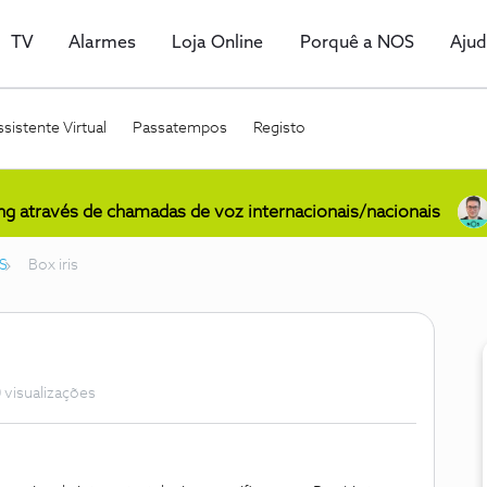
TV
Alarmes
Loja Online
Porquê a NOS
Aju
sistente Virtual
Passatempos
Registo
ing através de chamadas de voz internacionais/nacionais
S
Box iris
 visualizações