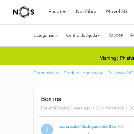
Pacotes
Net Fibra
Móvel 5G
Grupos
As
Categorias
Centro de Ajuda
Vishing | Phish
Comunidade
Produtos e serviços
Televisão NO
Box iris
Forum|Forum|2 years ago
2 comentários
80
Joana isabel Rodrigues Simões
Bit
J