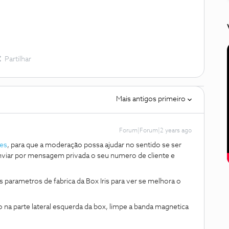
Partilhar
Mais antigos primeiro
Forum|Forum|2 years ago
ões
, para que a moderação possa ajudar no sentido se ser
 enviar por mensagem privada o seu numero de cliente e
 parametros de fabrica da Box Iris para ver se melhora o
 na parte lateral esquerda da box, limpe a banda magnetica