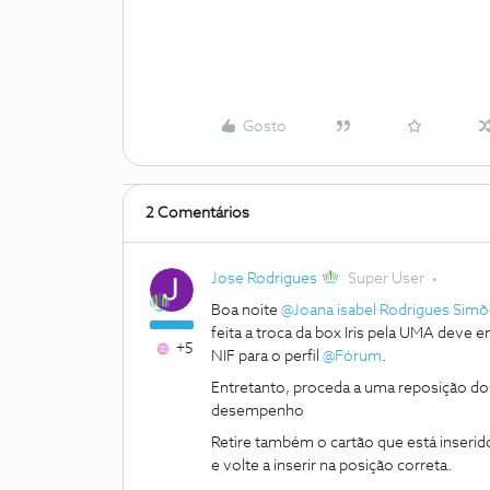
Gosto
2 Comentários
Jose Rodrigues
Super User
Boa noite
@Joana isabel Rodrigues Sim
feita a troca da box Iris pela UMA deve
+5
NIF para o perfil
@Fórum
.
Entretanto, proceda a uma reposição dos
desempenho
Retire também o cartão que está inserido
e volte a inserir na posição correta.