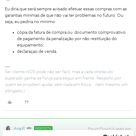
Eu diria que será sempre avisado efetuar essas compras com as
garantias minimas de que não vai ter problemas no futuro. Ou
seja, eu pediria no mínimo:
cópia da fatura de compra ou documento comprovativo
de pagamento da penalização por não restituição do
equipamento;
declaraçao de venda.
Ser cliente NOS pode não ser fácil, mas a cada obstáculo
superado ganha-se força para seguir em frente. Respeito por
quem se propõem ajudar sem nada em troca... nem mesmo um
obrigado;)
Ana P.
RESPOSTA
Forum|Forum|6 years ago