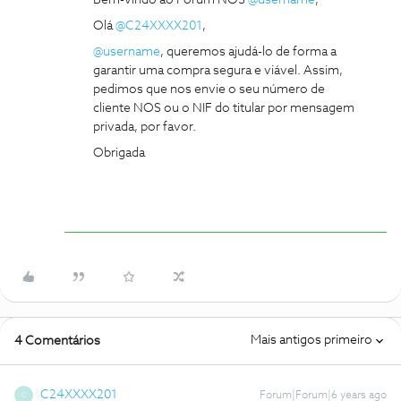
Bem-vindo ao Fórum NOS
@username
,
Olá
@C24XXXX201
,
@username
, queremos ajudá-lo de forma a
garantir uma compra segura e viável. Assim,
pedimos que nos envie o seu número de
cliente NOS ou o NIF do titular por mensagem
privada, por favor.
Obrigada
Mais antigos primeiro
4 Comentários
C24XXXX201
Forum|Forum|6 years ago
C