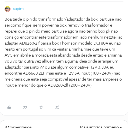
xapim
Boa tarde o pin do transformador/adaptador da box partiuse nao
sei como fiquei sem power na box removi o trasformador e
reparei que o pin do meio partiu se agora nao tenho box pk nao
consigo encontrar este trasformador em lado nenhum netzteil ac
adapter AD8260-2lf para a box Thomson modelo DCI 804 eu nao
resito em portugal so vim ca visitar a minha mae que teve um
AVC em abril e a morada esta abandonada desde entao e amanha
vou voltar outra vez alhuem tem alguma ideia onde arranjar um
adaptador para isto ?? ou ate algum compativel 12V 3.33A eu
encontrei AD6660 2LF mas este e 12V 5A input (100 - 240V) nao
me cheira que este seja compativel apesar de ter mais amperes o
input e menor do que o AD8260-2lf (200 - 240V)
Mais antigos primeiro
3 Comentários