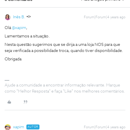
Inês B.
Forum|Forum|4 years ago
Olá
@xapim
,
Lamentamos a situação.
Nesta questão sugerimos que se dirija a uma loja NOS para que
seja verificada a possibilidade troca, quando tiver disponibilidade.
Obrigada
Ajude a comunidade a encontrar informação relevante. Marque
como "Melhor Resposta" e faça "Like" nos melhores comentários.
xapim
AUTOR
Forum|Forum|4 years ago