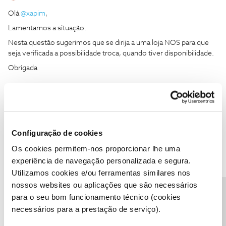
Olá
@xapim
,
Lamentamos a situação.
Nesta questão sugerimos que se dirija a uma loja NOS para que
seja verificada a possibilidade troca, quando tiver disponibilidade.
Obrigada
Infelizmente nao me e possivel ir a nenhuma loja nos ja nao me
encontro no pais
Configuração de cookies
Os cookies permitem-nos proporcionar lhe uma
experiência de navegação personalizada e segura.
Utilizamos cookies e/ou ferramentas similares nos
João H.
Forum|Forum|4 years ago
nossos websites ou aplicações que são necessários
Boa tarde
@xapim
,
Precisa de ajuda?
para o seu bom funcionamento técnico (cookies
Agradecemos a sua mensagem.
necessários para a prestação de serviço).
Apenas garantimos a troca e manutenção de equipamentos em