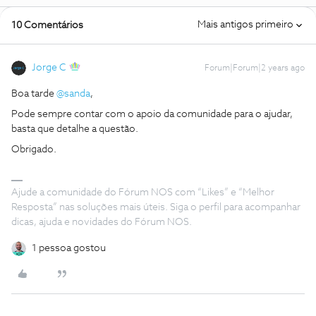
Mais antigos primeiro
10 Comentários
Jorge C
Forum|Forum|2 years ago
Boa tarde
@sanda
,
Pode sempre contar com o apoio da comunidade para o ajudar,
basta que detalhe a questão.
Obrigado.
Ajude a comunidade do Fórum NOS com “Likes” e “Melhor
Resposta” nas soluções mais úteis. Siga o perfil para acompanhar
dicas, ajuda e novidades do Fórum NOS.
1 pessoa gostou