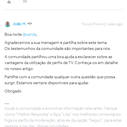
João H.
Forum|Forum|2 years ago
Boa noite
@sanda
,
Agradecemos a sua menagem e partilha sobre este tema.
Os testemunhos da comunidade são importantes para nós.
A comunidade partilhou uma boa ajuda a esclarecer sobre as
vantagens da utilização de perfis de TV. Conheça-os em detalhe
no nosso artigo:
Partilhe com a comunidade qualquer outra questão que possa
surgir. Estamos sempre disponíveis para ajudar.
Obrigado
Ajude a comunidade a encontrar informação relevante. Marque
como "Melhor Resposta" e faça "Like" nos melhores comentários.
Siga os perfis da moderação, através da opção "Seguir", para estar
sempre a par das ultimas novidades.