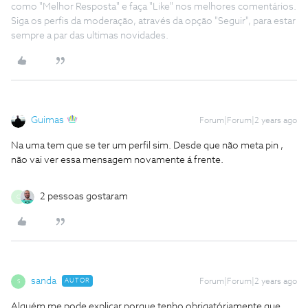
como "Melhor Resposta" e faça "Like" nos melhores comentários.
Siga os perfis da moderação, através da opção "Seguir", para estar
sempre a par das ultimas novidades.
Guimas
Forum|Forum|2 years ago
Na uma tem que se ter um perfil sim. Desde que não meta pin ,
não vai ver essa mensagem novamente á frente.
2 pessoas gostaram
C
sanda
AUTOR
Forum|Forum|2 years ago
S
Alguém me pode explicar porque tenho obrigatóriamente que