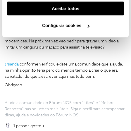
funcionalidade) e adaptar anúncios aos seus interesses
dependem necessáriamente da criação de um perfil pessoal e de
(cookies de publicidade personalizada). Pode gerir a
Aceitar todos
um avatar. O facto de bloquear o serviço por não aderir a uma
utilização dos cookies clicando em "
Configurar
“palhaçada da moda” é um abuso da parte da NOS. Se não me
Cookies
".
apetece criar um perfil com os meus gostos pessoais é um
Configurar cookies
problema meu e no caso de não ter acesso imediato a ligação a
determinados tópicos também. Agora obrigar um cliente a
modernices. Na próxima vez vão pedir para gravar um video a
imitar um canguru ou macaco para assistir à televisão?
@sanda
conforme verificou existe uma comunidade que a ajuda,
na minha opinião teria perdido menos tempo a criar o que era
solicitado, do que a escrever aqui mas tudo bem.
Obrigado.
Ajude a comunidade do Fórum NOS com “Likes” e “Melhor
Resposta” nas soluções mais úteis. Siga o perfil para acompanhar
dicas, ajuda e novidades do Fórum NOS.
1 pessoa gostou