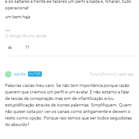
é só saltares a frente ee fazeres um perfil a balda e, tcharan, tudo
operacional!
um bem haja
O amigo Bruno ajuda
sanda
AUTOR
Forum|Forum|2 years ago
S
Palavras vazias meu caro. Se não tem importância porque razão
querem que criemos um perfil e um avatar. E não estamo a falar
de teoias de conspiração mas sim de infantilização e/ou
estupidificação através de ícones palermas. Simplifiquem. Quem
não quiser opta por ver os canais como antigamente e deixem o
resto como opção. Porque raio temos que ser todos seguidistas
do absurdo?