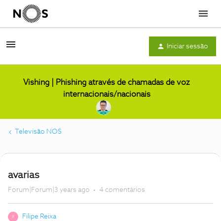
Menu
Iniciar sessão
Vishing | Phishing através de chamadas de voz
internacionais/nacionais
Televisão NOS
avarias
Forum|Forum|3 years ago
4 comentários
Filipe Reixa
F