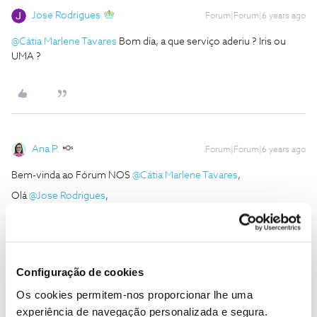
Jose Rodrigues
Forum|Forum|6 years ago
@Cátia Marlene Tavares
Bom dia, a que serviço aderiu ? Iris ou
UMA ?
Ana P.
Forum|Forum|6 years ago
Bem-vinda ao Fórum NOS
@Cátia Marlene Tavares
,
Olá
@Jose Rodrigues
,
@Cátia Marlene Tavares
, pedimos que nos detalhe melhor o que
acontece com as gravações para a conseguirmos ajudar, por
favor.
Obrigada
Configuração de cookies
Os cookies permitem-nos proporcionar lhe uma
Ajude a comunidade a encontrar informação relevante. Marque
experiência de navegação personalizada e segura.