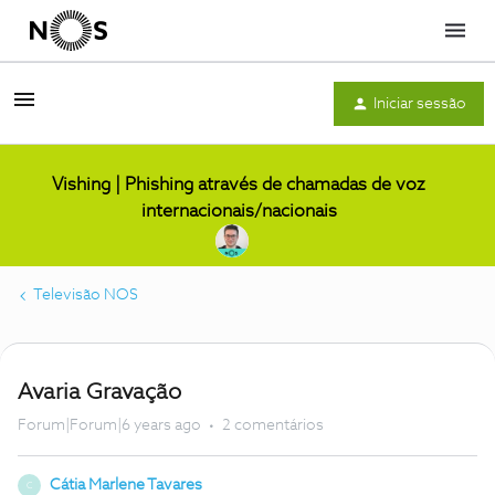
Menu
Iniciar sessão
Vishing | Phishing através de chamadas de voz
internacionais/nacionais
Televisão NOS
Avaria Gravação
Forum|Forum|6 years ago
2 comentários
Cátia Marlene Tavares
C