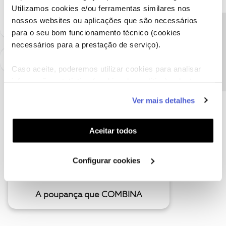
como "Melhor Resposta" e faça "Like" nos melhores comentários.
Utilizamos cookies e/ou ferramentas similares nos
nossos websites ou aplicações que são necessários
Precisa de ajuda?
para o seu bom funcionamento técnico (cookies
necessários para a prestação de serviço).
Caso aceite, poderemos utilizar cookies para analisar
informação estatística (cookies de analítica), adaptar
este serviço às suas preferências e apresentar-lhe
Ver mais detalhes
funcionalidades (cookies de personalização e
funcionalidade) e adaptar anúncios aos seus interesses
(cookies de publicidade personalizada). Pode gerir a
Aceitar todos
utilização dos cookies clicando em "
Configurar
Cookies
".
Configurar cookies
A poupança que COMBINA