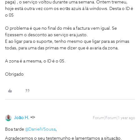
paga) , o serviço voltou durante uma semana. Ontem tremeu,
hoje está outra vez com os ecrãs azuis á lá windows. Desta o ID é
o 05
O problema é que no final do mês a factura vem igual. Se
fizessem o desconto ao serviço era justo.
E ao ligar para o suporte, tenho mesmo que ligar para as primas
todas, para uma das primas me dizer que é avaria da zona.
A zona é a mesma, o ID é o 05.
Obrigado​​​​​​​
João H.
Forum|Forum|1 year ago
Boa tarde ​
@DanielVSousa
,
Agradecemos o seu testemunho e lamentamos a situação.