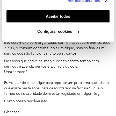
Ver mais detalhes
funcionalidades (cookies de personalização e
Boa tarde
funcionalidade) e adaptar anúncios aos seus interesses
Fiz o despiste na app, e ficou agendada para dia 15-04-2025
(cookies de publicidade personalizada). Pode gerir a
Aceitar todos
(terça-feira)
utilização dos cookies clicando em "
Configurar
Ora hoje é dia 09-04
Cookies
".
Configurar cookies
O que quer dizer, que se o sinal não vier, é mais 1 semana sem o
serviço de TV e a paga-lo.
Isto está muito bem organizado, com IA, apps , sem primas, tudo
XPTO, o consumidor tem tudo a um clique, mas no final é um
serviço que não funciona muito bem, certo?
Nos anos que estive na meo nunca tive tanto tempo sem
serviço , e agendamentos era um dia ou dois.
Uma semana?
Eu vou ter de estar a ligar para reportar um problema que sabem
que existe nesta zona, para descontarem na factura? É que o
tempo de instalbilidade deve estar registado em algum log.
Como posso resolver isto?
Obrigado