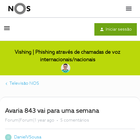
Menu
Iniciar sessão
Vishing | Phishing através de chamadas de voz
internacionais/nacionais
Televisão NOS
Avaria 843 vai para uma semana
Forum|Forum|1 year ago
5 comentários
DanielVSousa
D