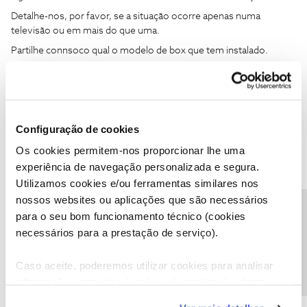
Detalhe-nos, por favor, se a situação ocorre apenas numa
televisão ou em mais do que uma.
Partilhe connsoco qual o modelo de box que tem instalado.
Sugerimos ainda que, para maior rapidez no diagnóstico, efetue
um despiste online através da my NOS:
Obrigado
Configuração de cookies
Ajude a comunidade a encontrar informação relevante. Marque
Os cookies permitem-nos proporcionar lhe uma
como "Melhor Resposta" e faça "Like" nos melhores comentários.
experiência de navegação personalizada e segura.
Siga os perfis da moderação, através da opção "Seguir", para estar
Utilizamos cookies e/ou ferramentas similares nos
sempre a par das ultimas novidades.
nossos websites ou aplicações que são necessários
Precisa de ajuda?
para o seu bom funcionamento técnico (cookies
necessários para a prestação de serviço).
Caso aceite, poderemos utilizar cookies para analisar
DanielVSousa
AUTOR
Forum|Forum|1 year ago
D
informação estatística (cookies de analítica), adaptar
este serviço às suas preferências e apresentar-lhe