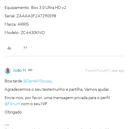
Equipamento: Box 3.0 Ultra HD v2
Serial: ZAAAA3F247290598
Marca: ARRIS
Modelo: ZC4430KNO
João H.
Forum|Forum|1 year ago
Boa tarde ​
@DanielVSousa
,
Agradecemos o seu testemunho e partilha. Vamos ajudar.
Envie-nos, por favor, uma mensagem privada para o perfil ​
@Fórum
com o seu NIF.
Obrigado