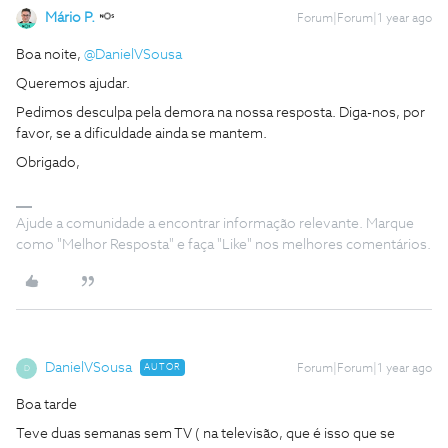
Mário P.
Forum|Forum|1 year ago
Boa noite, ​
@DanielVSousa
Queremos ajudar.
Pedimos desculpa pela demora na nossa resposta. Diga-nos, por
favor, se a dificuldade ainda se mantem.
Obrigado,
Ajude a comunidade a encontrar informação relevante. Marque
como "Melhor Resposta" e faça "Like" nos melhores comentários.
DanielVSousa
AUTOR
Forum|Forum|1 year ago
D
Boa tarde
Teve duas semanas sem TV ( na televisão, que é isso que se